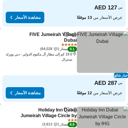
من
عرض الأسعار من
13 موقعًا
مشاهدة الأسعار
FIVE Jumeirah Village
مشاركة
Add to favorites
Dubai
5 عدد النجوم
ممتاز
64,028
9.1
19.0 كم إلى مطار آل مكتوم الدولي - دبي وورلد
سنترال
ار شائع
من
عرض الأسعار من
12 موقعًا
مشاهدة الأسعار
Holiday Inn Dubai
مشاركة
Add to favorites
Jumeirah Village Circle by
IHG
3 عدد النجوم
ممتاز
3,913
8.9