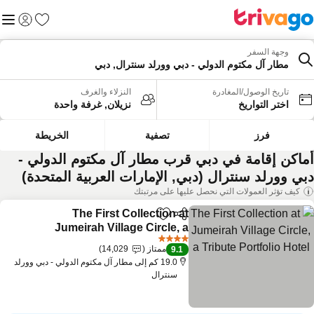
المفضلة
القائم
تسجيل الد
وجهة السفر
مطار آل مكتوم الدولي - دبي وورلد سنترال, دبي
تاريخ الوصول/المغادرة
النزلاء والغرف
اختر التواريخ
نزيلان, غرفة واحدة
فرز
تصفية
الخريطة
ماكن إقامة في دبي قرب مطار آل مكتوم الدولي -
بي وورلد سنترال (دبي, الإمارات العربية المتحدة)
كيف تؤثر العمولات التي نحصل عليها على مرتبتك
The First Collection at
مشاركة
Add to favorites
Jumeirah Village Circle, a
Tribute Portfolio Hotel
4 عدد النجوم
ممتاز
14,029
9.1
19.0 كم إلى مطار آل مكتوم الدولي - دبي وورلد
سنترال