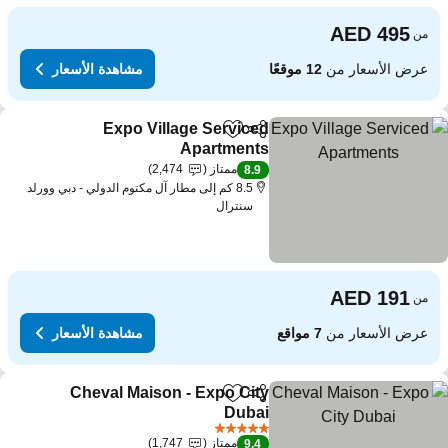
من
عرض الأسعار من
12 موقعًا
مشاهدة الأسعار
Expo Village Serviced
مشاركة
Add to favorites
Apartments
ممتاز
2,474
8.9
8.5 كم إلى مطار آل مكتوم الدولي - دبي وورلد
سنترال
من
عرض الأسعار من
7 مواقع
مشاهدة الأسعار
Cheval Maison - Expo City
مشاركة
Add to favorites
Dubai
5 عدد النجوم
ممتاز
1,747
9.4