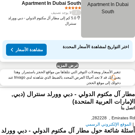
Add to favorites
Apartment In Dubai South
5 عدد النجوم
لا يوجد تصنيف
/
5.0 كم إلى مطار آل مكتوم الدولي - دبي وورلد
سنترال
اختر التواريخ لمشاهدة الأسعار المحددة
مشاهدة الأسعار
عرض المزيد
تتغير الأسعار ومعدلات التوفر التي نتلقاها من مواقع الحجز باستمرار. وهذا
يعني أنك قد لا تجد أحيانًا العرض المحدد بالضبط الذي شاهدته لدى trivago عند
دخولك إلى موقع الحجز.
طار آل مكتوم الدولي - دبي وورلد سنترال (دبي,
لإمارات العربية المتحدة)
صل بنا
,
282228
,
Emirates 
الموقع الإلكتروني الرسمي
سئلة شائعة حول مطار آل مكتوم الدولي - دبي وورلد