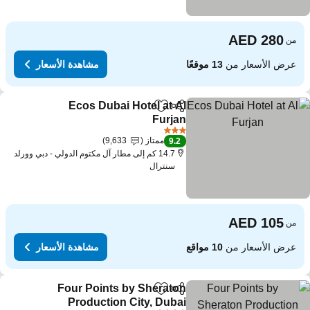
من
عرض الأسعار من
13 موقعًا
مشاهدة الأسعار
Ecos Dubai Hotel at Al
مشاركة
Add to favorites
Furjan
3 عدد النجوم
ممتاز
9,633
9.2
14.7 كم إلى مطار آل مكتوم الدولي - دبي وورلد
سنترال
من
عرض الأسعار من
10 مواقع
مشاهدة الأسعار
Four Points by Sheraton
مشاركة
Add to favorites
Production City, Dubai