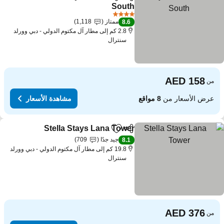
مشاركة
Add to favorites
South
4 عدد النجوم
ممتاز
1,118
8.6
2.8 كم إلى مطار آل مكتوم الدولي - دبي وورلد
سنترال
من
عرض الأسعار من
8 مواقع
مشاهدة الأسعار
Stella Stays Lana Tower
مشاركة
Add to favorites
جيد جدًا
709
8.1
19.8 كم إلى مطار آل مكتوم الدولي - دبي وورلد
سنترال
من