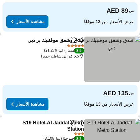
من
عرض الأسعار من
13 موقعًا
مشاهدة الأسعار
فندق وشقق موڤنبيك بر دبي
مشاركة
Add to favorites
5 عدد النجوم
ممتاز
21,279
8.9
5.5 كم إلى شاطئ جميرا
من
عرض الأسعار من
13 موقعًا
مشاهدة الأسعار
S19 Hotel-Al Jaddaf Metro
مشاركة
Add to favorites
Station
3 عدد النجوم
جيد جدًا
3,108
8.2