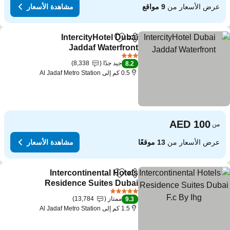
عرض الأسعار من
9 مواقع
مشاهدة الأسعار
IntercityHotel Dubai
مشاركة
Add to favorites
Jaddaf Waterfront
3 عدد النجوم
جيد جدًا
8,338
8.2
0.5 كم إلى Al Jadaf Metro Station
من
عرض الأسعار من
13 موقعًا
مشاهدة الأسعار
Intercontinental Hotels
مشاركة
Add to favorites
Residence Suites Dubai
F.c By Ihg
5 عدد النجوم
ممتاز
13,784
9.3
1.5 كم إلى Al Jadaf Metro Station