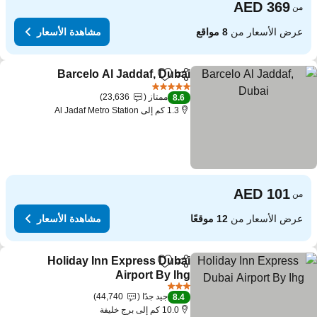
من
عرض الأسعار من
8 مواقع
مشاهدة الأسعار
Barcelo Al Jaddaf, Dubai
مشاركة
Add to favorites
5 عدد النجوم
ممتاز
23,636
8.6
1.3 كم إلى Al Jadaf Metro Station
من
عرض الأسعار من
12 موقعًا
مشاهدة الأسعار
Holiday Inn Express Dubai
مشاركة
Add to favorites
Airport By Ihg
3 عدد النجوم
جيد جدًا
44,740
8.4
10.0 كم إلى برج خليفة