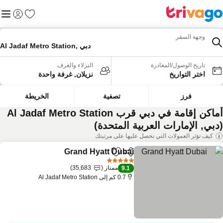
المفضلة
القائم
تسجيل الد
وجهة السفر
Al Jadaf Metro Station, دبي
تاريخ الوصول/المغادرة
النزلاء والغرف
اختر التواريخ
نزيلان, غرفة واحدة
فرز
تصفية
الخريطة
أماكن إقامة في دبي قرب Al Jadaf Metro Station
دبي, الإمارات العربية المتحدة)
كيف تؤثر العمولات التي نحصل عليها على مرتبتك
Grand Hyatt Dubai
مشاركة
Add to favorites
5 عدد النجوم
ممتاز
35,683
9.1
0.7 كم إلى Al Jadaf Metro Station