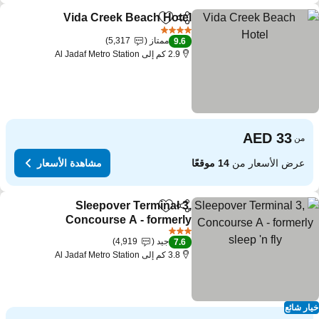
Vida Creek Beach Hotel
مشاركة
Add to favorites
4 عدد النجوم
ممتاز
5,317
9.6
2.9 كم إلى Al Jadaf Metro Station
من
عرض الأسعار من
14 موقعًا
مشاهدة الأسعار
Sleepover Terminal 3,
مشاركة
Add to favorites
Concourse A - formerly
sleep 'n fly
3 عدد النجوم
جيد
4,919
7.6
3.8 كم إلى Al Jadaf Metro Station
ار شائع