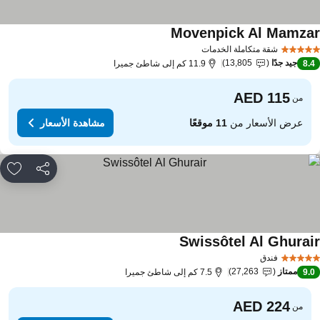
Movenpick Al Mamza
مشاهدة الأسعار
شقة متكاملة الخدمات
جيد جدًا
13,805
8.
11.9 كم إلى شاطئ جميرا
من
عرض الأسعار من
11 موقعًا
مشاهدة الأسعار
مشاركة
rites
Swissôtel Al Ghurai
مشاهدة الأسعار
فندق
ممتاز
27,263
9.
7.5 كم إلى شاطئ جميرا
من