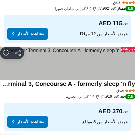
فندق
ممتاز
7,962
8.
8.2 كم إلى شاطئ جميرا
من
عرض الأسعار من
12 موقعًا
مشاهدة الأسعار
ار شائع
مشاركة
rites
Sleepover Terminal 3, Concourse A - formerly sleep 'n fly
اهدة الأسعار
فندق
جيد
4,919
7.
4.6 كم إلى الحمرية
من
عرض الأسعار من
8 مواقع
مشاهدة الأسعار