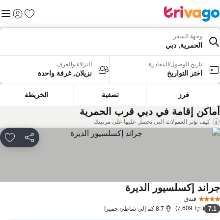
المفضلة
القائم
تسجيل الد
وجهة السفر
الحمرية, دبي
تاريخ الوصول/المغادرة
النزلاء والغرف
اختر التواريخ
نزيلان, غرفة واحدة
فرز
تصفية
الخريطة
ماكن إقامة في دبي قرب الحمرية
كيف تؤثر العمولات التي نحصل عليها على مرتبتك
مشاركة
rites
راند إكسلسيور الديرة
مشاهدة الأسعار
فندق
7,609
7.
8.7 كم إلى شاطئ جميرا