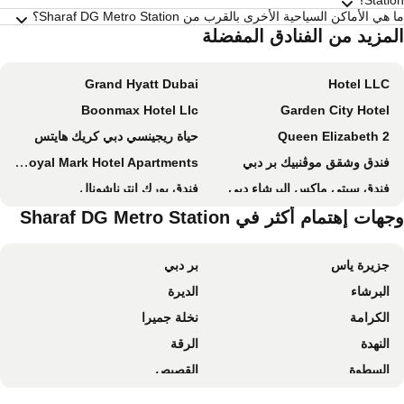
Stati؟
هي الأماكن السياحية الأخرى بالقرب من Sharaf DG Metro Station؟
لمزيد من الفنادق المفضلة
Grand Hyatt Dubai
Hotel LLC
Boonmax Hotel Llc
Garden City Hotel
Queen Elizabeth 2
حياة ريجينسي دبي كريك هايتس
فندق وشقق موڤنبيك بر دبي
New Royal Mark Hotel Apartments
فندق سيتي ماكس البرشاء دبي
فندق يورك إنترناشونال
هات إهتمام أكثر في Sharaf DG Metro Station
Hyatt Place Dubai Al Rigga
Voco Dubai By Ihg
Crowne Plaza Dubai - Festival City By Ihg
فندق شاطئ جميرا
جزيرة ياس
بر دبي
Hyatt Place Dubai Jumeirah Residences
فندق نوفوتل دبي البرشاء
البرشاء
الديرة
Dorus Hotel
Crowne Plaza Dubai Deira by IHG
الكرامة
نخلة جميرا
LE PARADISE PALACE HOTEL
Pearl Swiss Hotel
النهدة
الرقة
Al Habtoor Palace, Preferred Hotels & Resorts
Hampton by Hilton Dubai Airport
السطوة
القصيص
Holiday Inn Express Dubai Airport By Ihg
ibis Styles Dubai Airport Hotel
القوز
مطار دبي الدولي
سيتي ماكس بر دبي
Four Points by Sheraton Sheikh Zayed Road, Dubai