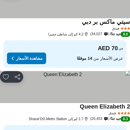
يتي ماكس بر دبي
فندق
جيد جدًا
34,027
8.
4.2 كم إلى شاطئ جميرا
من
عرض الأسعار من
14 موقعًا
مشاهدة الأسعار
مشاركة
rites
Queen Elizabeth 
فندق
جيد جدًا
20,453
8.
1.7 كم إلى Sharaf DG Metro Station