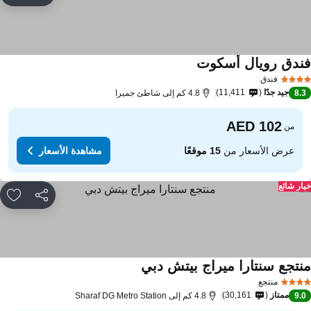
ندق رويال أسكوت
فندق
جيد جدًا
11,411
8.
4.8 كم إلى شاطئ جميرا
من
عرض الأسعار من
15 موقعًا
مشاهدة الأسعار
ار شائع
مشاركة
rites
نتجع سنتارا ميراج بيتش دبي
منتجع
ممتاز
30,161
9.
4.8 كم إلى Sharaf DG Metro Station