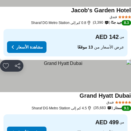
Jacob's Garden Hote
فندق
جيد جدًا
3,390
8.
0.8 كم إلى Sharaf DG Metro Station
من
عرض الأسعار من
13 موقعًا
مشاهدة الأسعار
مشاركة
rites
Grand Hyatt Duba
فندق
ممتاز
35,683
9.
4.5 كم إلى Sharaf DG Metro Station
من