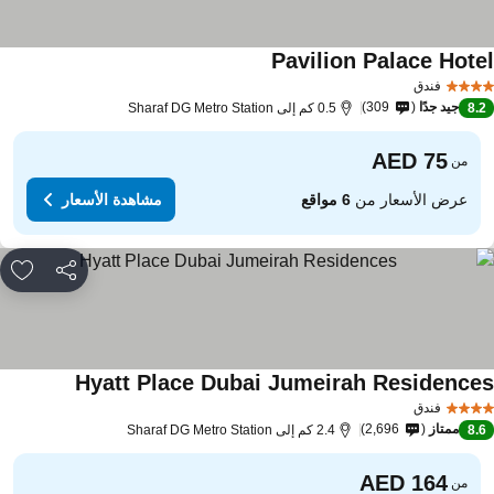
Pavilion Palace Hote
فندق
جيد جدًا
309
8.
0.5 كم إلى Sharaf DG Metro Station
من
عرض الأسعار من
6 مواقع
مشاهدة الأسعار
مشاركة
rites
Hyatt Place Dubai Jumeirah Residence
فندق
ممتاز
2,696
8.
2.4 كم إلى Sharaf DG Metro Station
من