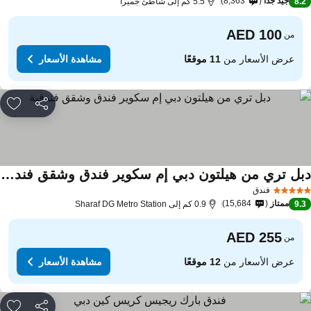
جيد جدًا
8,363
8.
5.5 كم إلى شاطئ جميرا
من
عرض الأسعار من
11 موقعًا
مشاهدة الأسعار
مشاركة
rites
دبل تري من هيلتون دبي إم سكوير فندق وشقق فندقية
فندق
ممتاز
15,684
9.
0.9 كم إلى Sharaf DG Metro Station
من
عرض الأسعار من
12 موقعًا
مشاهدة الأسعار