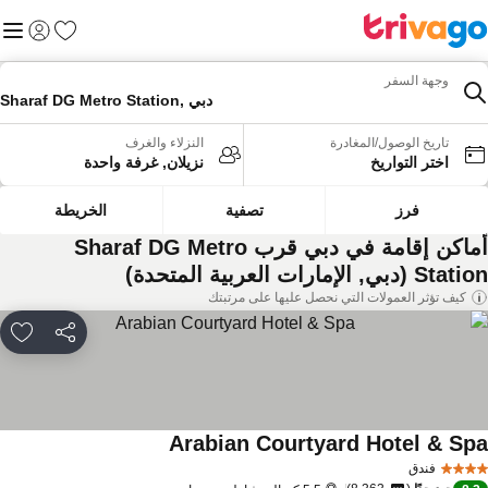
المفضلة
القائم
تسجيل الد
وجهة السفر
Sharaf DG Metro Station, دبي
تاريخ الوصول/المغادرة
النزلاء والغرف
اختر التواريخ
نزيلان, غرفة واحدة
فرز
تصفية
الخريطة
أماكن إقامة في دبي قرب Sharaf DG Metro
St (دبي, الإمارات العربية المتحدة)
كيف تؤثر العمولات التي نحصل عليها على مرتبتك
مشاركة
rites
Arabian Courtyard Hotel & Sp
فندق