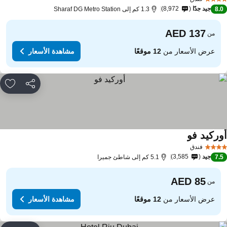
جيد جدًا
8,972
8.
1.3 كم إلى Sharaf DG Metro Station
من
عرض الأسعار من
12 موقعًا
مشاهدة الأسعار
مشاركة
rites
وركيد فو
فندق
جيد
3,585
7.
5.1 كم إلى شاطئ جميرا
من
عرض الأسعار من
12 موقعًا
مشاهدة الأسعار