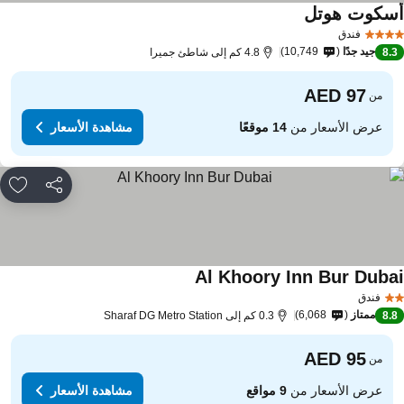
سكوت هوتل
فندق
جيد جدًا
10,749
8.
4.8 كم إلى شاطئ جميرا
من
عرض الأسعار من
14 موقعًا
مشاهدة الأسعار
مشاركة
rites
Al Khoory Inn Bur Duba
فندق
ممتاز
6,068
8.
0.3 كم إلى Sharaf DG Metro Station
من
عرض الأسعار من
9 مواقع
مشاهدة الأسعار