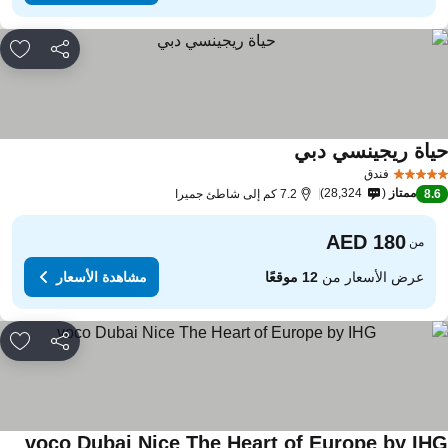
مشاركة
rites
ياة ريجينسي دبي
فندق
ممتاز
28,324
8.
7.2 كم إلى شاطئ جميرا
من
عرض الأسعار من
12 موقعًا
مشاهدة الأسعار
مشاركة
rites
voco Dubai Nice The Heart of Europe by IH