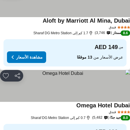
Aloft by Marriott Al Mina, Duba
فندق
ممتاز
3,746
8.
1.7 كم إلى Sharaf DG Metro Station
من
عرض الأسعار من
13 موقعًا
مشاهدة الأسعار
مشاركة
rites
Omega Hotel Duba
فندق
جيد جدًا
5,482
8.
0.7 كم إلى Sharaf DG Metro Station