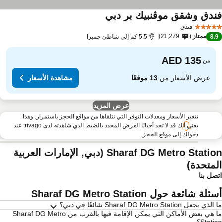
ندق وشقق موڤنبيك بر دبي
فندق
ممتاز
21,279
8.
5.5 كم إلى شاطئ جميرا
من
عرض الأسعار من
13 موقعًا
مشاهدة الأسعار
عرض المزيد
تتغير الأسعار ومعدلات التوفر التي نتلقاها من مواقع الحجز باستمرار. وهذا
يعني أنك قد لا تجد أحيانًا العرض المحدد بالضبط الذي شاهدته لدى trivago عند
دخولك إلى موقع الحجز.
Sharaf DG Metro Station (دبي, الإمارات العربية
لمتحدة)
صل بنا
لة شائعة حول Sharaf DG Metro Station
ي يجعل Sharaf DG Metro Station شائعًا في دبي؟
ما هي بعض الأماكن التي يمكن الإقامة فيها بالقرب من Sharaf DG Metro