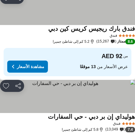
مشاركة
rites
ندق بارك ريجيس كريس كين دبي
فندق
ممتاز
15,267
8.
5.2 كم إلى شاطئ جميرا
من
عرض الأسعار من
13 موقعًا
مشاهدة الأسعار
مشاركة
rites
وليداي إن بر دبي - حي السفارات
فندق
13,049
7.
5.8 كم إلى شاطئ جميرا