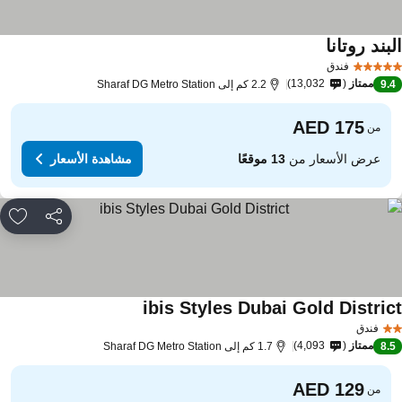
بند روتانا
فندق
ممتاز
13,032
9.
2.2 كم إلى Sharaf DG Metro Station
من
عرض الأسعار من
13 موقعًا
مشاهدة الأسعار
مشاركة
rites
ibis Styles Dubai Gold Distric
فندق
ممتاز
4,093
8.
1.7 كم إلى Sharaf DG Metro Station
من