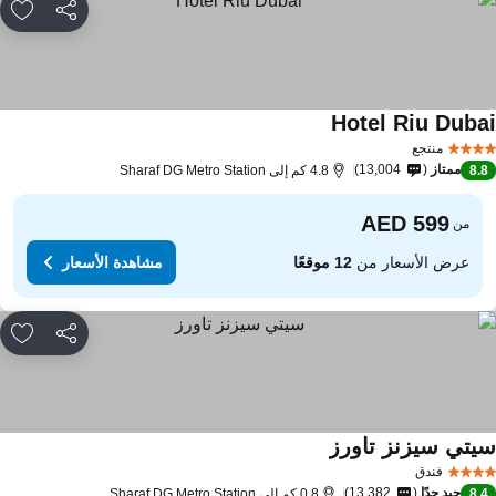
مشاركة
rites
Hotel Riu Duba
منتجع
ممتاز
13,004
8.
4.8 كم إلى Sharaf DG Metro Station
من
عرض الأسعار من
12 موقعًا
مشاهدة الأسعار
مشاركة
rites
يتي سيزنز تاورز
فندق
جيد جدًا
13,382
8.
0.8 كم إلى Sharaf DG Metro Station