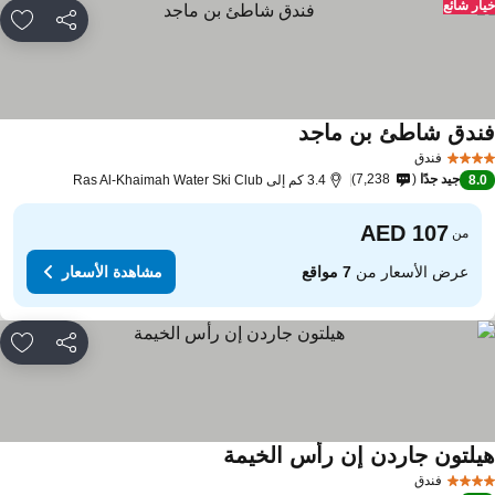
ار شائع
مشاركة
rites
ندق شاطئ بن ماجد
فندق
جيد جدًا
7,238
8.
3.4 كم إلى Ras Al-Khaimah Water Ski Club
من
عرض الأسعار من
7 مواقع
مشاهدة الأسعار
مشاركة
rites
يلتون جاردن إن رأس الخيمة
فندق