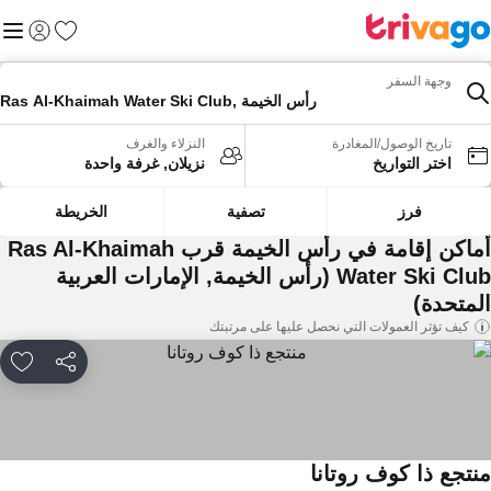
المفضلة
القائم
تسجيل الد
وجهة السفر
Ras Al-Khaimah Water Ski Club, رأس الخيمة
تاريخ الوصول/المغادرة
النزلاء والغرف
اختر التواريخ
نزيلان, غرفة واحدة
فرز
تصفية
الخريطة
أماكن إقامة في رأس الخيمة قرب Ras Al-Khaimah
Water Ski Club (رأس الخيمة, الإمارات العربية
لمتحدة)
كيف تؤثر العمولات التي نحصل عليها على مرتبتك
مشاركة
rites
نتجع ذا كوف روتانا