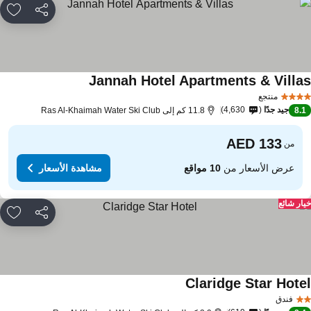
مشاركة
rites
Jannah Hotel Apartments & Villa
منتجع
جيد جدًا
4,630
8.
11.8 كم إلى Ras Al-Khaimah Water Ski Club
من
عرض الأسعار من
10 مواقع
مشاهدة الأسعار
ار شائع
مشاركة
rites
Claridge Star Hote
فندق