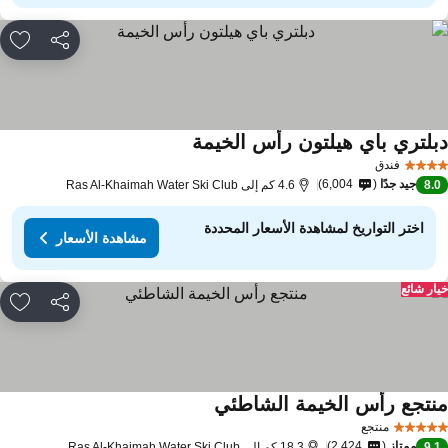
مشاركة
rites
بلتري باي هيلتون رأس الخيمة
فندق
جيد جدًا
6,004
8.
4.6 كم إلى Ras Al-Khaimah Water Ski Club
اختر التواريخ لمشاهدة الأسعار المحددة
مشاهدة الأسعار
ار شائع
مشاركة
rites
نتجع رأس الخيمة الشاطئي
منتجع
ممتاز
2,424
9.
18.3 كم إلى Ras Al-Khaimah Water Ski Club