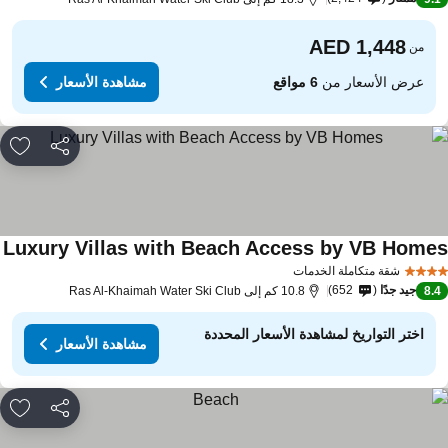
من
عرض الأسعار من
6 مواقع
مشاهدة الأسعار
مشاركة
rites
Luxury Villas with Beach Access by VB Home
شقة متكاملة الخدمات
جيد جدًا
652
8.
10.8 كم إلى Ras Al-Khaimah Water Ski Club
اختر التواريخ لمشاهدة الأسعار المحددة
مشاهدة الأسعار
مشاركة
rites