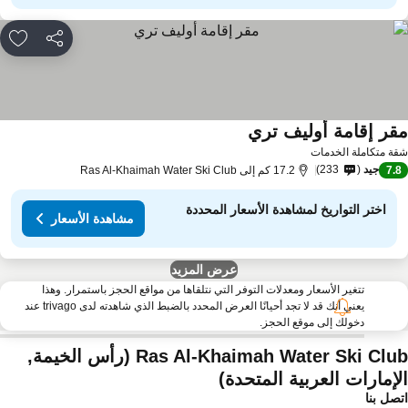
مشاركة
rites
قر إقامة أوليف تري
ة متكاملة الخدمات
جيد
233
7.
17.2 كم إلى Ras Al-Khaimah Water Ski Club
اختر التواريخ لمشاهدة الأسعار المحددة
مشاهدة الأسعار
عرض المزيد
تتغير الأسعار ومعدلات التوفر التي نتلقاها من مواقع الحجز باستمرار. وهذا
يعني أنك قد لا تجد أحيانًا العرض المحدد بالضبط الذي شاهدته لدى trivago عند
دخولك إلى موقع الحجز.
Ras Al-Khaimah Water Ski Club (رأس الخيمة,
لإمارات العربية المتحدة)
صل بنا