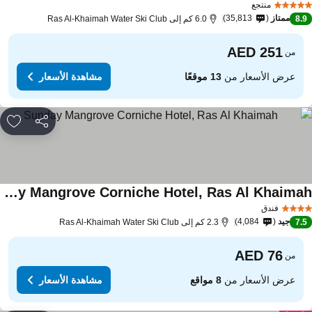
منتجع
ممتاز
35,813
8.
6.0 كم إلى Ras Al-Khaimah Water Ski Club
من
عرض الأسعار من
13 موقعًا
مشاهدة الأسعار
مشاركة
rites
Sunday Mangrove Corniche Hotel, Ras Al Khaimah
فندق
جيد
4,084
7.
2.3 كم إلى Ras Al-Khaimah Water Ski Club
من
عرض الأسعار من
8 مواقع
مشاهدة الأسعار