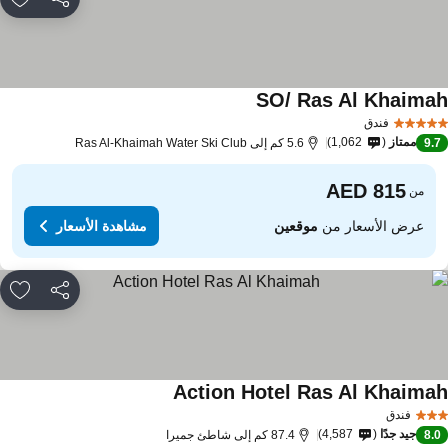
مشاركة
rites
SO/ Ras Al Khaima
فندق
ممتاز
1,062
9.
5.6 كم إلى Ras Al-Khaimah Water Ski Club
من
عرض الأسعار من
موقعين
مشاهدة الأسعار
مشاركة
rites
Action Hotel Ras Al Khaima
فندق
جيد جدًا
4,587
8.
87.4 كم إلى شاطئ جميرا