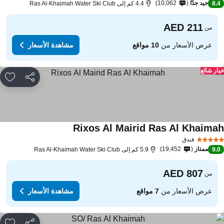
جيد جدًا
10,062
8.
4.4 كم إلى Ras Al-Khaimah Water Ski Club
من
عرض الأسعار من
10 مواقع
مشاهدة الأسعار
ار شائع
مشاركة
rites
Rixos Al Mairid Ras Al Khaima
فندق
ممتاز
19,452
9.
5.9 كم إلى Ras Al-Khaimah Water Ski Club
من
عرض الأسعار من
7 مواقع
مشاهدة الأسعار