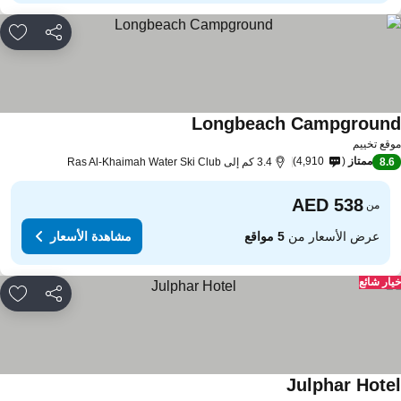
مشاركة
rites
Longbeach Campgroun
قع تخييم
ممتاز
4,910
8.
3.4 كم إلى Ras Al-Khaimah Water Ski Club
من
عرض الأسعار من
5 مواقع
مشاهدة الأسعار
ار شائع
مشاركة
rites
Julphar Hote