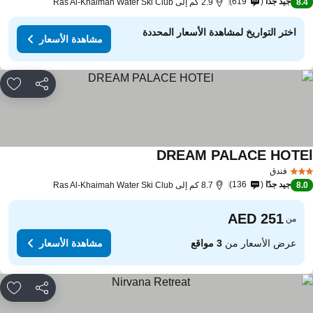
جيد جدًا
619
8.
2.9 كم إلى Ras Al-Khaimah Water Ski Club
اختر التواريخ لمشاهدة الأسعار المحددة
مشاهدة الأسعار
مشاركة
rites
DREAM PALACE HOTE
فندق
جيد جدًا
136
8.
8.7 كم إلى Ras Al-Khaimah Water Ski Club
من
عرض الأسعار من
3 مواقع
مشاهدة الأسعار
مشاركة
rites