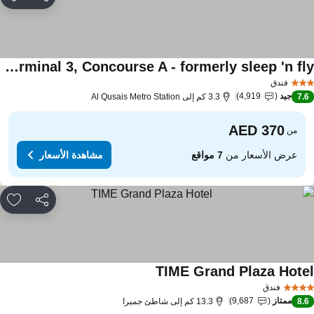
مشاركة
rites
Sleepover Terminal 3, Concourse A - formerly sleep 'n fly
فندق
جيد
4,919
7.
3.3 كم إلى Al Qusais Metro Station
من
عرض الأسعار من
7 مواقع
مشاهدة الأسعار
مشاركة
rites
TIME Grand Plaza Hote
فندق
ممتاز
9,687
8.
13.3 كم إلى شاطئ جميرا