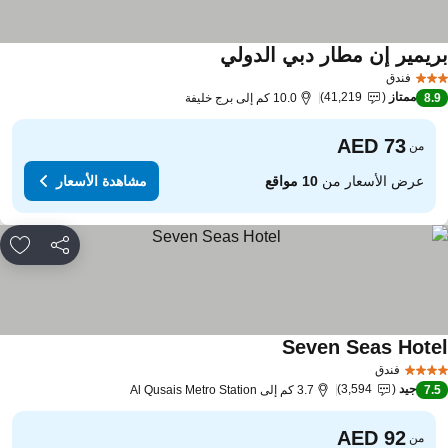
ريمير إن مطار دبي الدولي
فندق
ممتاز
41,219
8.
10.0 كم إلى برج خليفة
من
عرض الأسعار من
10 مواقع
مشاهدة الأسعار
مشاركة
rites
Seven Seas Hote
فندق
جيد
3,594
7.
3.7 كم إلى Al Qusais Metro Station
من