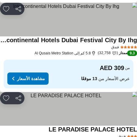
مشاركة
rites
Intercontinental Hotels Dubai Festival City By Ihg
فندق
ممتاز
32,758
9.
5.8 كم إلى Al Qusais Metro Station
من
عرض الأسعار من
13 موقعًا
مشاهدة الأسعار
مشاركة
rites
LE PARADISE PALACE HOTE
فندق