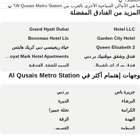
Stati؟
هي الأماكن السياحية الأخرى بالقرب من Al Qusais Metro Station؟
لمزيد من الفنادق المفضلة
Grand Hyatt Dubai
Hotel LLC
Boonmax Hotel Llc
Garden City Hotel
Queen Elizabeth 2
حياة ريجينسي دبي كريك هايتس
فندق وشقق موڤنبيك بر دبي
New Royal Mark Hotel Apartments
فندق يورك إنترناشونال
السمو للشقق الفندقية
هات إهتمام أكثر في Al Qusais Metro Station
Hyatt Place Dubai Al Rigga
Voco Dubai By Ihg
Hyatt Place Dubai Jumeirah Residences
Crowne Plaza Dubai - Festival City By Ihg
جزيرة ياس
بر دبي
Dorus Hotel
Crowne Plaza Dubai Deira by IHG
البرشاء
الديرة
LE PARADISE PALACE HOTEL
Pearl Swiss Hotel
الكرامة
نخلة جميرا
Al Habtoor Palace, Preferred Hotels & Resorts
Hampton by Hilton Dubai Airport
النهدة
الرقة
Holiday Inn Express Dubai Airport By Ihg
ibis Styles Dubai Airport Hotel
السطوة
القصيص
سيتي ماكس بر دبي
Four Points by Sheraton Sheikh Zayed Road, Dubai
القوز
مطار دبي الدولي
Rove City Walk
Gevora Hotel