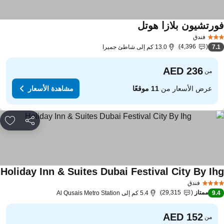
ورتشيون بلازا هوتل
فندق
4,396
7.
13.0 كم إلى شاطئ جميرا
من
عرض الأسعار من
11 موقعًا
مشاهدة الأسعار
مشاركة
rites
Holiday Inn & Suites Dubai Festival City By Ih
فندق
ممتاز
29,315
9.
5.4 كم إلى Al Qusais Metro Station
من