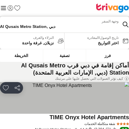
المفضلة
القائم
تسجيل الد
وجهة السفر
Al Qusais Metro Station, دبي
تاريخ الوصول/المغادرة
النزلاء والغرف
اختر التواريخ
نزيلان, غرفة واحدة
فرز
تصفية
الخريطة
أماكن إقامة في دبي قرب Al Qusais Metro
St (دبي, الإمارات العربية المتحدة)
كيف تؤثر العمولات التي نحصل عليها على مرتبتك
مشاركة
rites
TIME Onyx Hotel Apartment
شقة متكاملة الخدمات