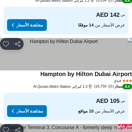
ممتاز
3,204
8.
1.2 كم إلى Al Qusais Metro Station
من
عرض الأسعار من
14 موقعًا
مشاهدة الأسعار
مشاركة
rites
Hampton by Hilton Dubai Airpor
فندق
ممتاز
16,750
8.
1.3 كم إلى Al Qusais Metro Station
من
عرض الأسعار من
10 مواقع
مشاهدة الأسعار
ار شائع