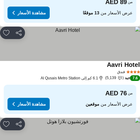
من
عرض الأسعار من
13 موقعًا
مشاهدة الأسعار
مشاركة
rites
Aavri Hote
فندق
جيد
5,139
7.
6.1 كم إلى Al Qusais Metro Station
من
عرض الأسعار من
موقعين
مشاهدة الأسعار
مشاركة
rites