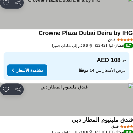
مشاركة
rites
Crowne Plaza Dubai Deira by IH
فندق
ممتاز
22,421
8.
8.8 كم إلى شاطئ جميرا
من
عرض الأسعار من
14 موقعًا
مشاهدة الأسعار
مشاركة
rites
ندق ملينيوم المطار دبي
فندق
ممتاز
32,101
8.
8.8 كم إلى شاطئ جميرا