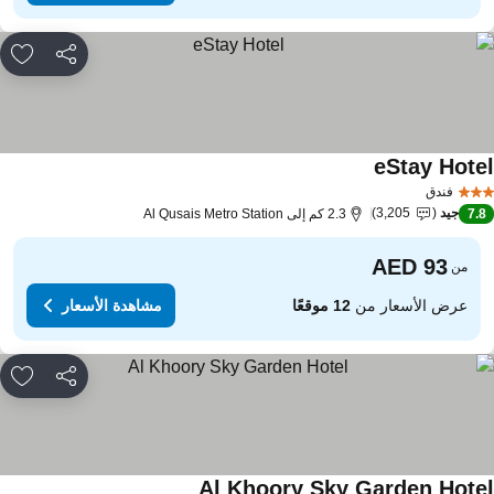
مشاركة
rites
eStay Hote
فندق
جيد
3,205
7.
2.3 كم إلى Al Qusais Metro Station
من
عرض الأسعار من
12 موقعًا
مشاهدة الأسعار
مشاركة
rites
Al Khoory Sky Garden Hote