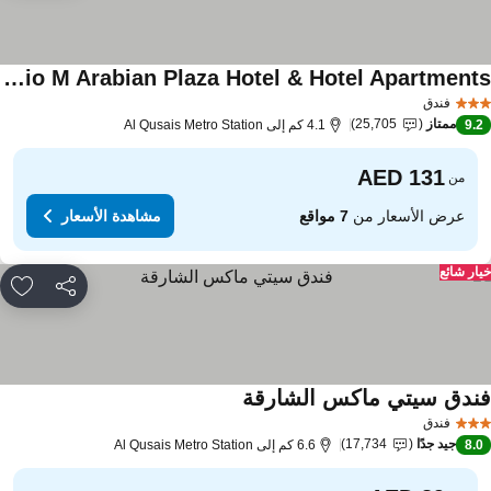
Studio M Arabian Plaza Hotel & Hotel Apartments
فندق
ممتاز
25,705
9.
4.1 كم إلى Al Qusais Metro Station
من
عرض الأسعار من
7 مواقع
مشاهدة الأسعار
ار شائع
مشاركة
rites
ندق سيتي ماكس الشارقة
فندق
جيد جدًا
17,734
8.
6.6 كم إلى Al Qusais Metro Station