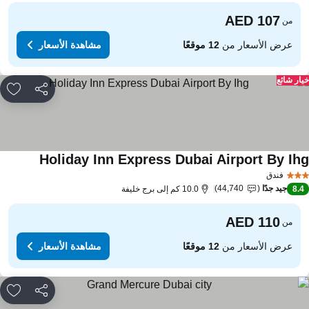
من
عرض الأسعار من
12 موقعًا
مشاهدة الأسعار
ار شائع
مشاركة
rites
Holiday Inn Express Dubai Airport By Ih
فندق
جيد جدًا
44,740
8.
10.0 كم إلى برج خليفة
من
عرض الأسعار من
12 موقعًا
مشاهدة الأسعار
مشاركة
rites