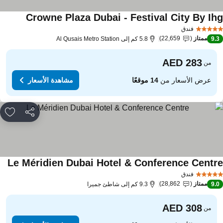
Crowne Plaza Dubai - Festival City By Ih
فندق
ممتاز
22,659
9.
5.8 كم إلى Al Qusais Metro Station
من
عرض الأسعار من
14 موقعًا
مشاهدة الأسعار
مشاركة
rites
Le Méridien Dubai Hotel & Conference Centr
فندق
ممتاز
28,862
9.
9.3 كم إلى شاطئ جميرا
من