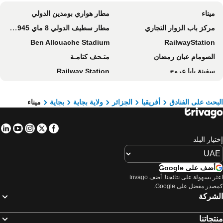
ميناء
مطار هواري بومدين الدولي
مركز باب الزوار التجاري
مطار سطيف الدولي 8 ماي 1945 م
Ben Allouache Stadium
RailwayStation
الصومام عبان رمضان
متـحف كتامـة
سفينة بابا عروج
Railway Station
Sétifis Land
مطار فرحات عباس بجيجل
قلعة بني حماد
Railway Station Constantine
بحث على الفنادق
أفريقيا
الجزائر
ولاية بجاية
بجاية
ميناء
Mohamed Boudiaf International Airport
Mohamed Hamlaoui Stadium
in
tube
nstagram
Facebook
Twitter
حديقة لومبي العائلية
Baraki Stadium
تيار البلد
مطار بوسعادة
مسجد عبد اللطيف سلطاني
Agia Sofia
مسجد دالي إبراهيم
أضف على Google
Agha station
اعثر بسهولة على نتائجنا: أضف trivago
صدر مفضل على Google.
لشركة
تجاتنا