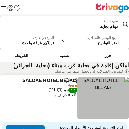
المفضلة
القائم
تسجيل الد
وجهة السفر
ميناء, بجاية
تاريخ الوصول/المغادرة
النزلاء والغرف
اختر التواريخ
نزيلان, غرفة واحدة
فرز
تصفية
الخريطة
ماكن إقامة في بجاية قرب ميناء (بجاية, الجزائر)
كيف تؤثر العمولات التي نحصل عليها على مرتبتك
SALDAE HOTEL BEJAIA
مشاركة
Add to favorites
3 عدد النجوم
جيد
991
7.7
0.6 كم إلى ميناء
اختر التواريخ لمشاهدة الأسعار المحددة