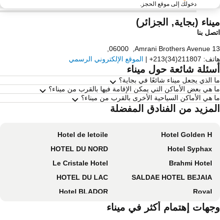
دخولك إلى موقع الحجز.
ناء (بجاية, الجزائر)
صل بنا
,
06000
,
13 Amrani Br
تف
:
+213(34)211807
|
الموقع الإلكتروني الرسمي
سئلة شائعة حول ميناء
 الذي يجعل ميناء شائعًا في بجاية؟
 هي بعض الأماكن التي يمكن الإقامة فيها بالقرب من ميناء؟
 هي الأماكن السياحية الأخرى بالقرب من ميناء؟
لمزيد من الفنادق المفضلة
Hotel de letoile
Hotel Golden H
HOTEL DU NORD
Hotel Syphax
Le Cristale Hotel
Brahmi Hotel
HOTEL DU LAC
SALDAE HOTEL BEJAIA
Hotel BLADOR
Royal
LES HAMMADITES
جهات إهتمام أكثر في ميناء
Hotel Chrea