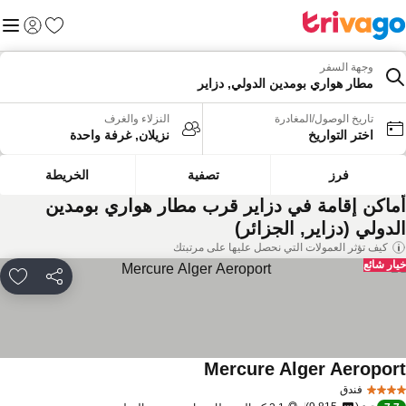
المفضلة
القائم
تسجيل الد
وجهة السفر
مطار هواري بومدين الدولي, دزاير
تاريخ الوصول/المغادرة
النزلاء والغرف
اختر التواريخ
نزيلان, غرفة واحدة
فرز
تصفية
الخريطة
ماكن إقامة في دزاير قرب مطار هواري بومدين
لدولي (دزاير, الجزائر)
كيف تؤثر العمولات التي نحصل عليها على مرتبتك
ار شائع
مشاركة
rites
Mercure Alger Aeropor
فندق