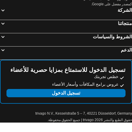
صدر مفضل على Google.
HOTEL AMSTERDAM
El Ghanami Hotel
لشركة
Ad Hotel Pont D Hydra
Hotel BEST DAY
Hotel Hilton Alger
Melissa Hotel
تجاتنا
دار ضياف الجزائر
Saint George
لشروط والسياسات
Hôtel Amsterdam
Le Palais Familial
دعم
تسجيل الدخول للاستمتاع بمزايا حصرية للأعضاء
خصّص تجربتك
عروض برامج المكافآت وأسعار الأعضاء
تسجيل الدخول
trivago N.V., Kesselstraße 5 – 7, 40221 Düsseldorf, Germa
الطبع والنشر 2026 trivago | جميع الحقوق محفوظة.