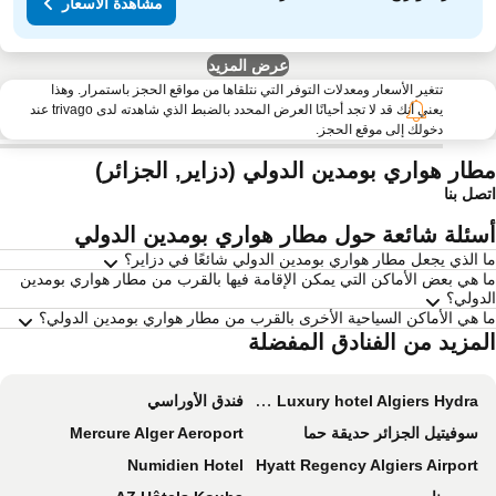
مشاهدة الأسعار
عرض المزيد
تتغير الأسعار ومعدلات التوفر التي نتلقاها من مواقع الحجز باستمرار. وهذا
يعني أنك قد لا تجد أحيانًا العرض المحدد بالضبط الذي شاهدته لدى trivago عند
دخولك إلى موقع الحجز.
طار هواري بومدين الدولي (دزاير, الجزائر)
صل بنا
سئلة شائعة حول مطار هواري بومدين الدولي
 الذي يجعل مطار هواري بومدين الدولي شائعًا في دزاير؟
 هي بعض الأماكن التي يمكن الإقامة فيها بالقرب من مطار هواري بومدين
دولي؟
 هي الأماكن السياحية الأخرى بالقرب من مطار هواري بومدين الدولي؟
لمزيد من الفنادق المفضلة
The Legacy Luxury hotel Algiers Hydra
فندق الأوراسي
سوفيتيل الجزائر حديقة حما
Mercure Alger Aeroport
Numidien Hotel
Hyatt Regency Algiers Airport