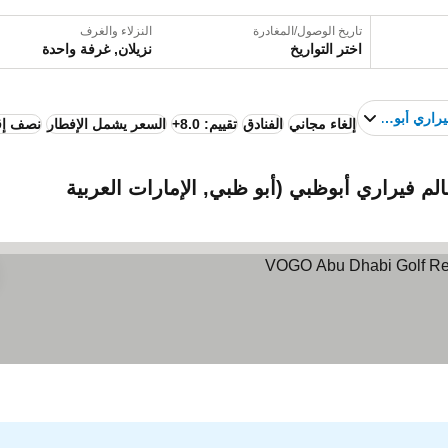
تاريخ الوصول/المغادرة
النزلاء والغرف
اختر التواريخ
نزيلان, غرفة واحدة
يراري أبوظبي
إلغاء مجاني
الفنادق
تقييم: 8.0+
السعر يشمل الإفطار
نصف إق
م فيراري أبوظبي (أبو ظبي, الإمارات العربية
 الأسعار