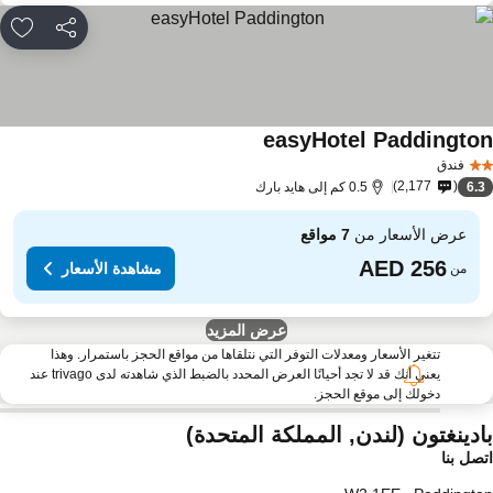
مشاركة
rites
easyHotel Paddingto
مشاهدة الأسعار
فندق
2,177
6.
0.5 كم إلى هايد بارك
عرض الأسعار من
7 مواقع
مشاهدة الأسعار
من
عرض المزيد
تتغير الأسعار ومعدلات التوفر التي نتلقاها من مواقع الحجز باستمرار. وهذا
يعني أنك قد لا تجد أحيانًا العرض المحدد بالضبط الذي شاهدته لدى trivago عند
دخولك إلى موقع الحجز.
ادينغتون (لندن, المملكة المتحدة)
صل بنا