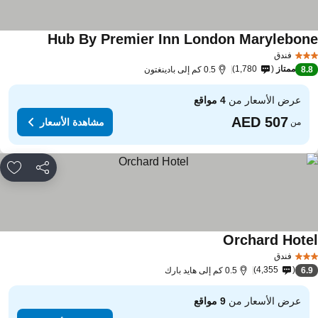
Hub By Premier Inn London Marylebon
مشاهدة الأس
فندق
ممتاز
1,780
8.
0.5 كم إلى بادينغتون
عرض الأسعار من
4 مواقع
مشاهدة الأسعار
من
مشاركة
rites
Orchard Hote
مشاهدة الأسعار
فندق
4,355
6.
0.5 كم إلى هايد بارك
عرض الأسعار من
9 مواقع