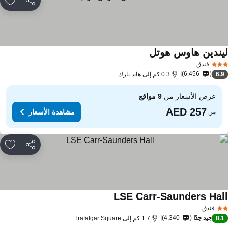
مشاركة
rites
يندين هاوس هوتل
مشاهدة الأسعار
فندق
6,456
6.
0.3 كم إلى هايد بارك
عرض الأسعار من
9 مواقع
مشاهدة الأسعار
من
مشاركة
rites
LSE Carr-Saunders Hal
مشاهدة الأسعار
فندق
جيد جدًا
4,340
8.
1.7 كم إلى Trafalgar Square