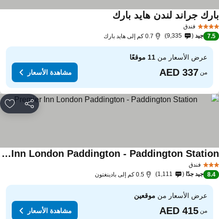
ارك جراند لندن هايد بارك
مشاهدة الأسعار
فندق
جيد
9,335
7.
0.7 كم إلى هايد بارك
عرض الأسعار من
11 موقعًا
مشاهدة الأسعار
من
مشاركة
rites
Premier Inn London Paddington - Paddington Station
اهدة الأسعار
فندق
جيد جدًا
1,111
8.
0.5 كم إلى بادينغتون
عرض الأسعار من
موقعين
مشاهدة الأسعار
من