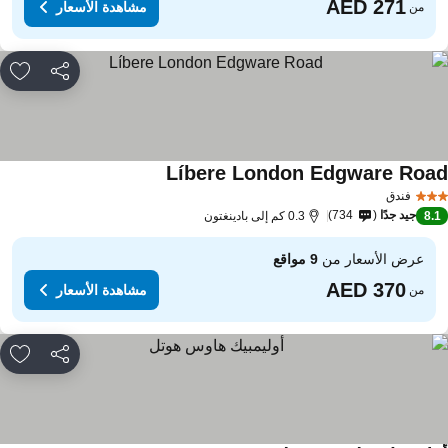
مشاهدة الأسعار
من
مشاركة
rites
Líbere London Edgware Roa
مشاهدة الأسعار
فندق
جيد جدًا
734
8.
0.3 كم إلى بادينغتون
عرض الأسعار من
9 مواقع
مشاهدة الأسعار
من
مشاركة
rites