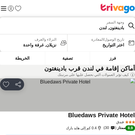
المفضلة
القائم
تسجيل الد
وجهة السفر
بادينغتون, لندن
تاريخ الوصول/المغادرة
النزلاء والغرف
اختر التواريخ
نزيلان, غرفة واحدة
فرز
تصفية
الخريطة
ماكن إقامة في لندن قرب بادينغتون
كيف تؤثر العمولات التي نحصل عليها على مرتبتك
مشاركة
rites
Bluedaws Private Hote
مشاهدة الأسعار
فندق
ممتاز
30
8.
0.4 كم إلى هايد بارك