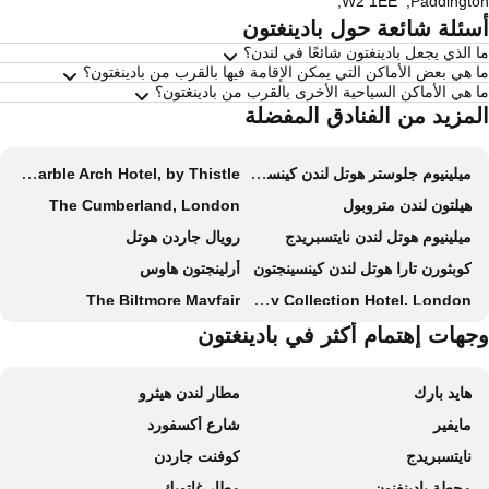
,
W2 1EE
,
Paddingt
سئلة شائعة حول بادينغتون
 الذي يجعل بادينغتون شائعًا في لندن؟
 هي بعض الأماكن التي يمكن الإقامة فيها بالقرب من بادينغتون؟
 هي الأماكن السياحية الأخرى بالقرب من بادينغتون؟
لمزيد من الفنادق المفضلة
ميلينيوم جلوستر هوتل لندن كينسنجتون
The Marble Arch Hotel, by Thistle
هيلتون لندن متروبول
The Cumberland, London
ميلينيوم هوتل لندن نايتسبريدج
رويال جاردن هوتل
كوبثورن تارا هوتل لندن كينسينجتون
أرلينجتون هاوس
The Biltmore Mayfair
The Park Tower Knightsbridge, a Luxury Collection Hotel, London
دانوبيوس هوتل ريجينتس بارك
جهات إهتمام أكثر في بادينغتون
لندن هيلتون أون بارك لين
ذا ستراند بالاس هوتل
رويال لانكاستر لندن
هايد بارك
مطار لندن هيثرو
Intercontinental Hotels London Park Lane By Ihg
دبل تري باي هيلتون لندن - دوكلاندز ريفرسايد
مايفير
شارع أكسفورد
Zedwell Piccadilly Circus
ذا أثنيوم هوتل آند ريزيدانس
نايتسبريدج
كوفنت جاردن
Sheraton Grand London Park Lane
The Lowndes London
محطة بادينغنون
مطار غاتويك