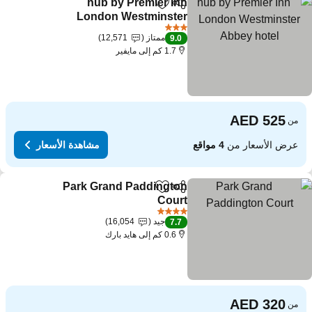
hub by Premier Inn
مشاركة
Add to favorites
London Westminster
Abbey hotel
3 عدد النجوم
ممتاز
12,571
9.0
1.7 كم إلى مايفير
من
عرض الأسعار من
4 مواقع
مشاهدة الأسعار
Park Grand Paddington
مشاركة
Add to favorites
Court
4 عدد النجوم
جيد
16,054
7.7
0.6 كم إلى هايد بارك
من