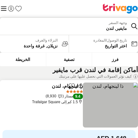
المفضلة
القائم
تسجيل الد
وجهة السفر
مايفير, لندن
تاريخ الوصول/المغادرة
النزلاء والغرف
اختر التواريخ
نزيلان, غرفة واحدة
فرز
تصفية
الخريطة
ماكن إقامة في لندن قرب مايفير
كيف تؤثر العمولات التي نحصل عليها على مرتبتك
ذا لينجهام، لندن
مشاركة
Add to favorites
5 عدد النجوم
ممتاز
8,930
9.4
1.5 كم إلى Trafalgar Square