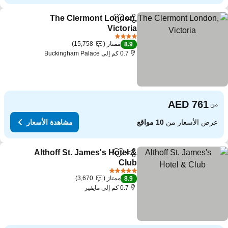
The Clermont London,
مشاركة
Add to favorites
Victoria
4 عدد النجوم
ممتاز
15,758
8.9
0.7 كم إلى Buckingham Palace
من
عرض الأسعار من
10 مواقع
مشاهدة الأسعار
Althoff St. James's Hotel &
مشاركة
Add to favorites
Club
5 عدد النجوم
ممتاز
3,670
8.9
0.7 كم إلى مايفير