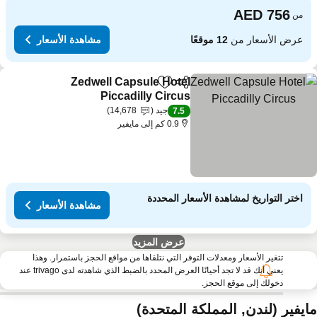
من
عرض الأسعار من
12 موقعًا
مشاهدة الأسعار
Zedwell Capsule Hotel
مشاركة
Add to favorites
Piccadilly Circus
جيد
14,678
7.5
0.9 كم إلى مايفير
اختر التواريخ لمشاهدة الأسعار المحددة
مشاهدة الأسعار
عرض المزيد
تتغير الأسعار ومعدلات التوفر التي نتلقاها من مواقع الحجز باستمرار. وهذا
يعني أنك قد لا تجد أحيانًا العرض المحدد بالضبط الذي شاهدته لدى trivago عند
دخولك إلى موقع الحجز.
ايفير (لندن, المملكة المتحدة)