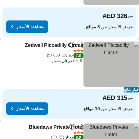
من
عرض الأسعار من
8 مواقع
مشاهدة الأسعار
Zedwell Piccadilly Circus
مشاركة
Add to favorites
3 عدد النجوم
جيد
57,058
7.8
0.9 كم إلى مايفير
ار شائع
من
عرض الأسعار من
10 مواقع
مشاهدة الأسعار
Bluedaws Private Hotel
مشاركة
Add to favorites
3 عدد النجوم
ممتاز
30
8.9