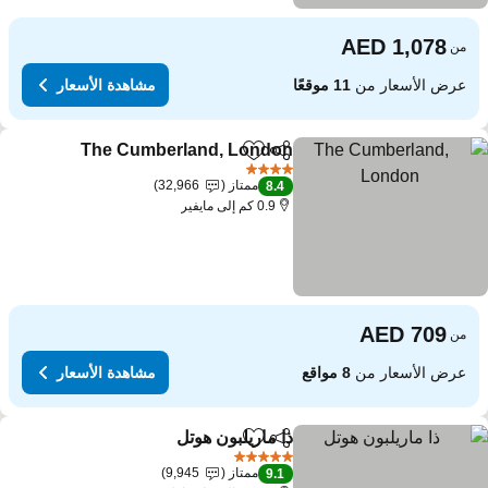
من
عرض الأسعار من
11 موقعًا
مشاهدة الأسعار
The Cumberland, London
مشاركة
Add to favorites
4 عدد النجوم
ممتاز
32,966
8.4
0.9 كم إلى مايفير
من
عرض الأسعار من
8 مواقع
مشاهدة الأسعار
ذا ماريلبون هوتل
مشاركة
Add to favorites
5 عدد النجوم
ممتاز
9,945
9.1