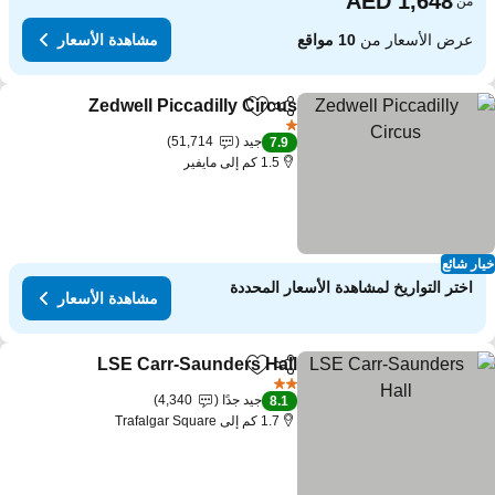
من
عرض الأسعار من
10 مواقع
مشاهدة الأسعار
Zedwell Piccadilly Circus
مشاركة
Add to favorites
1 عدد النجوم
جيد
51,714
7.9
1.5 كم إلى مايفير
ار شائع
اختر التواريخ لمشاهدة الأسعار المحددة
مشاهدة الأسعار
LSE Carr-Saunders Hall
مشاركة
Add to favorites
2 عدد النجوم
جيد جدًا
4,340
8.1
1.7 كم إلى Trafalgar Square