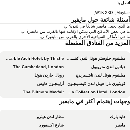
صل بنا
,
W1K 2XD
,
Mayfa
سئلة شائعة حول مايفير
 الذي يجعل مايفير شائعًا في لندن؟
 هي بعض الأماكن التي يمكن الإقامة فيها بالقرب من مايفير؟
 هي الأماكن السياحية الأخرى بالقرب من مايفير؟
لمزيد من الفنادق المفضلة
ميلينيوم جلوستر هوتل لندن كينسنجتون
The Marble Arch Hotel, by Thistle
هيلتون لندن متروبول
The Cumberland, London
ميلينيوم هوتل لندن نايتسبريدج
رويال جاردن هوتل
كوبثورن تارا هوتل لندن كينسينجتون
أرلينجتون هاوس
The Biltmore Mayfair
The Park Tower Knightsbridge, a Luxury Collection Hotel, London
دانوبيوس هوتل ريجينتس بارك
جهات إهتمام أكثر في مايفير
لندن هيلتون أون بارك لين
ذا ستراند بالاس هوتل
رويال لانكاستر لندن
هايد بارك
مطار لندن هيثرو
Intercontinental Hotels London Park Lane By Ihg
دبل تري باي هيلتون لندن - دوكلاندز ريفرسايد
مايفير
شارع أكسفورد
Zedwell Piccadilly Circus
ذا أثنيوم هوتل آند ريزيدانس