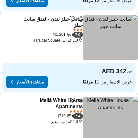
عرض الأسعار من
12 موقعًا
مشاهدة الأسعار
سانت جيلز لندن - فندق سانت
مشاركة
Add to favorites
جيلز
3 عدد النجوم
41,201
7.0
1.0 كم إلى Trafalgar Square
من
عرض الأسعار من
11 موقعًا
مشاهدة الأسعار
Meliá White House
مشاركة
Add to favorites
Apartments
4 عدد النجوم
740
7.4
1.6 كم إلى مايفير