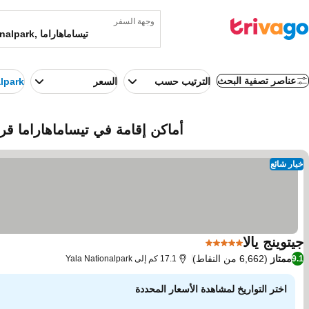
وجهة السفر
عناصر تصفية البحث
الترتيب حسب
السعر
alpark
أماكن إقامة في تيساماهاراما قرب Yala Nationalpark (تيساماهاراما, سري
خيار شائع
جيتوينج يالا
5 عدد النجوم
ممتاز
(6,662 من النقاط)
9.1
17.1 كم إلى Yala Nationalpark
اختر التواريخ لمشاهدة الأسعار المحددة