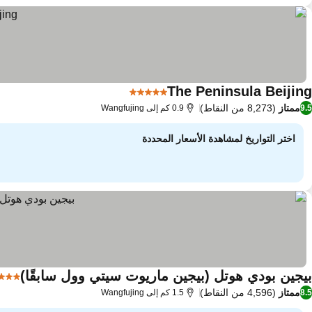
The Peninsula Beijing
5 عدد النجوم
مشاهدة الأسعار
ممتاز
(8,273 من النقاط)
9.5
0.9 كم إلى Wangfujing
اختر التواريخ لمشاهدة الأسعار المحددة
بيجين بودي هوتل (بيجين ماريوت سيتي وول سابقًا)
5 عدد النجوم
ممتاز
(4,596 من النقاط)
8.5
1.5 كم إلى Wangfujing