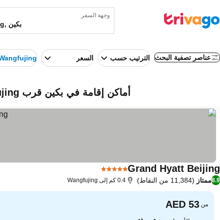
وجهة السفر
عناصر تصفية البحث
الترتيب حسب
السعر
Wangfujing
أماكن إقامة في بكين قرب Wangfujing (بكين, الصين)
Grand Hyatt Beijing
5 عدد النجوم
مشاهدة الأسعار
ممتاز
(11,384 من النقاط)
8.9
0.4 كم إلى Wangfujing
من