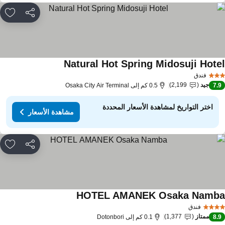
مشاركة
rites
Natural Hot Spring Midosuji Hote
مشاهدة الأسعار
فندق
جيد
2,199
7.
0.5 كم إلى Osaka City Air Terminal
اختر التواريخ لمشاهدة الأسعار المحددة
مشاهدة الأسعار
مشاركة
rites
HOTEL AMANEK Osaka Namb
مشاهدة الأسعار
فندق
ممتاز
1,377
8.
0.1 كم إلى Dotonbori