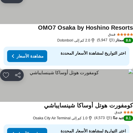
rites
OMO7 Osaka by Hoshino Resort
مشاهدة الأسعار
فندق
ممتاز
5,947
8.
2.0 كم إلى Dotonbori
اختر التواريخ لمشاهدة الأسعار المحددة
مشاهدة الأسعار
مشاركة
rites
ومفورت هوتل أوساكا شينسايباشي
مشاهدة الأسعار
فندق
جيد جدًا
4,573
8.
1.0 كم إلى Osaka City Air Terminal
اختر التواريخ لمشاهدة الأسعار المحددة