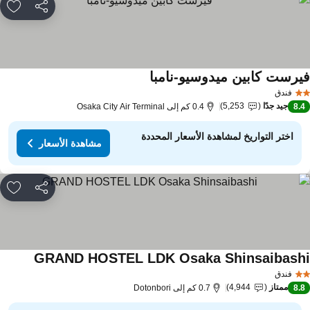
مشاركة
rites
يرست كابين ميدوسيو-نامبا
مشاهدة الأسعار
فندق
جيد جدًا
5,253
8.
0.4 كم إلى Osaka City Air Terminal
اختر التواريخ لمشاهدة الأسعار المحددة
مشاهدة الأسعار
مشاركة
rites
GRAND HOSTEL LDK Osaka Shinsaibash
مشاهدة ا
فندق
ممتاز
4,944
8.
0.7 كم إلى Dotonbori