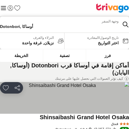
المفضلة
القائم
تسجيل الد
وجهة السفر
Dotonbori, أوساكا
تاريخ الوصول/المغادرة
النزلاء والغرف
اختر التواريخ
نزيلان, غرفة واحدة
فرز
تصفية
الخريطة
أماكن إقامة في أوساكا قرب Dotonbori (أوساكا,
يابان)
كيف تؤثر العمولات التي نحصل عليها على مرتبتك
مشاركة
rites
Shinsaibashi Grand Hotel Osak
مشاهدة الأسعار
فندق