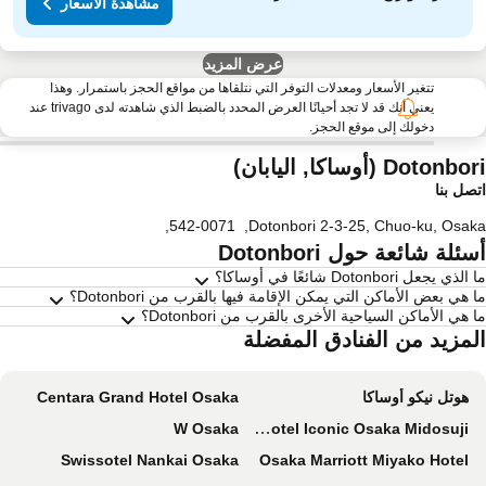
مشاهدة الأسعار
عرض المزيد
تتغير الأسعار ومعدلات التوفر التي نتلقاها من مواقع الحجز باستمرار. وهذا
يعني أنك قد لا تجد أحيانًا العرض المحدد بالضبط الذي شاهدته لدى trivago عند
دخولك إلى موقع الحجز.
Dotonb (أوساكا, اليابان)
صل بنا
,
542-0071
,
Dotonbori 2-3-25, Chuo-ku, Osa
ئلة شائعة حول Dotonbori
لذي يجعل Dotonbori شائعًا في أوساكا؟
 هي بعض الأماكن التي يمكن الإقامة فيها بالقرب من Dotonbori؟
 هي الأماكن السياحية الأخرى بالقرب من Dotonbori؟
لمزيد من الفنادق المفضلة
هوتل نيكو أوساكا
Centara Grand Hotel Osaka
W Osaka
The Royal Park Hotel Iconic Osaka Midosuji
Swissotel Nankai Osaka
Osaka Marriott Miyako Hotel