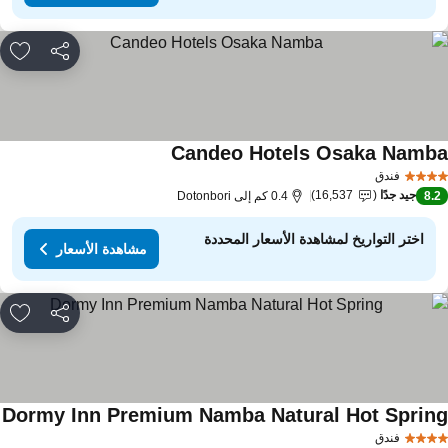
مشاركة
rites
Candeo Hotels Osaka Namb
مشاهدة الأسعار
فندق
جيد جدًا
16,537
8.
0.4 كم إلى Dotonbori
اختر التواريخ لمشاهدة الأسعار المحددة
مشاهدة الأسعار
مشاركة
rites
Dormy Inn Premium Namba Natural Hot Sprin
مش
فندق