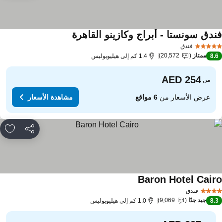
ندق سونستا - أبراج وكازينو القاهرة
فندق
ممتاز
20,572
8.
1.4 كم إلى هيليوبوليس
من
عرض الأسعار من
6 مواقع
مشاهدة الأسعار
مشاركة
rites
Baron Hotel Cair
فندق
جيد جدًا
9,069
8.
1.0 كم إلى هيليوبوليس