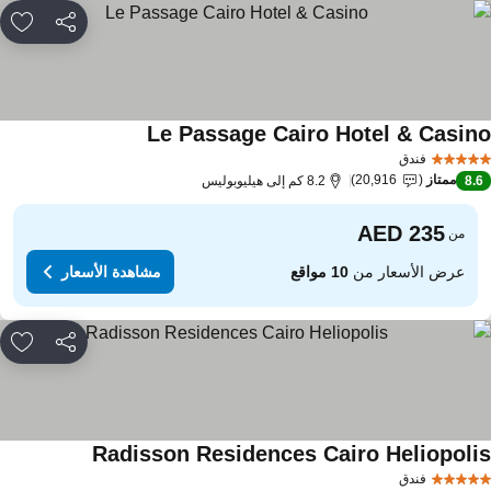
مشاركة
rites
Le Passage Cairo Hotel & Casin
فندق
ممتاز
20,916
8.
8.2 كم إلى هيليوبوليس
من
عرض الأسعار من
10 مواقع
مشاهدة الأسعار
مشاركة
rites
Radisson Residences Cairo Heliopoli
فندق