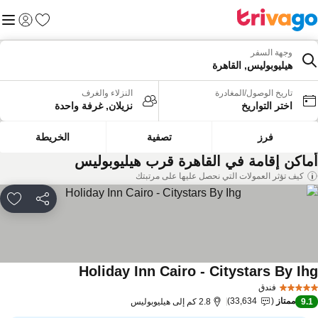
المفضلة
القائم
تسجيل الد
وجهة السفر
هيليوبوليس, القاهرة
تاريخ الوصول/المغادرة
النزلاء والغرف
اختر التواريخ
نزيلان, غرفة واحدة
فرز
تصفية
الخريطة
ماكن إقامة في القاهرة قرب هيليوبوليس
كيف تؤثر العمولات التي نحصل عليها على مرتبتك
مشاركة
rites
Holiday Inn Cairo - Citystars By Ih
فندق
ممتاز
33,634
9.
2.8 كم إلى هيليوبوليس