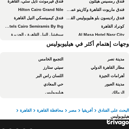
فندق رمسيس هيلتون
فندق فيرمونت نايل ستي، القاهرة
فندق ماريوت القاهرة وكازينو عمر الخيام
Hilton Cairo Grand Nile
فندق راديسون بلو هليوبوليس القاهرة
فندق كيمبينسكي النيل القاهرة
كونراد القاهرة
Intercontinental Hotels Cairo Semiramis By Ihg
Al Masa Hotel Nasr City
سوفيتيل النيل القاهرة - الجزيرة
Holiday Inn Cairo - Citystars By Ihg
جهات إهتمام أكثر في هيليوبوليس
فندق كونكورد السلام
هيلتون الزمالك للشقق الفندقية
Pyramisa Suites Hotel Cairo
مدينة نصر
التجمع الخامس
فندق ومركز مؤتمرات ترايمف
فندق نوفوتل البرج القاهرة
مطار القاهرة الدولي
سيتي ستارز
فندق سفير القاهرة
Triumph Luxury Hotel
أهرامات الجيزة
اللسان راس البر
فندق سونستا - أبراج وكازينو القاهرة
هوتل أمارانت الهرم
مدينة العبور
حي المعادي
Intercontinental Hotels Citystars Cairo By Ihg
Le Passage Cairo Hotel & Casino
الزمالك
هيليوبوليس
Steigenberger Hotel El Tahrir Cairo
فندق فور سيزونز القاهرة
ميدان التحرير
داون تاون القاهرة
Tolip El Galaa Hotel Cairo
Dusit Thani LakeView Cairo
العباسية
مركز القاهرة الدولى للمؤتمرات والمعارض
فندق سانت ريجيس القاهرة
Gewan Hotel Cairo
بحث على الفنادق
أفريقيا
مصر
محافظة القاهرة
القاهرة
ليوبوليس
ميدان رمسيس
شبرا الخيمة
Novotel Cairo Airport
Sheraton Cairo Hotel & Casino
مطار برج العرب الدولي
قصر البارون إمبان
Waldorf Astoria Cairo Heliopolis
Hilton Cairo Heliopolis