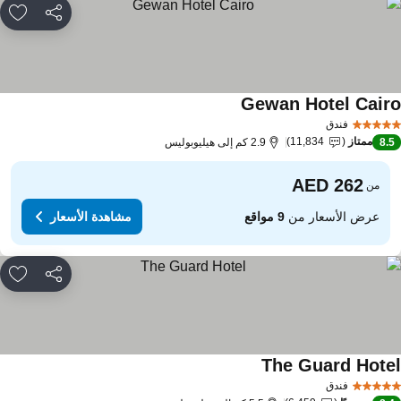
مشاركة
rites
Gewan Hotel Cair
فندق
ممتاز
11,834
8.
2.9 كم إلى هيليوبوليس
من
عرض الأسعار من
9 مواقع
مشاهدة الأسعار
مشاركة
rites
The Guard Hote
فندق