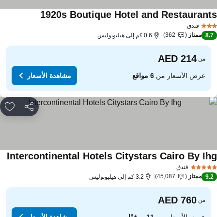
1920s Boutique Hotel and Restaurant
فندق
ممتاز
362
8.
0.6 كم إلى هيليوبوليس
من
عرض الأسعار من
6 مواقع
مشاهدة الأسعار
مشاركة
rites
Intercontinental Hotels Citystars Cairo By Ih
فندق
ممتاز
45,087
9.
3.2 كم إلى هيليوبوليس
من
عرض الأسعار من
11 موقعًا
مشاهدة الأسعار