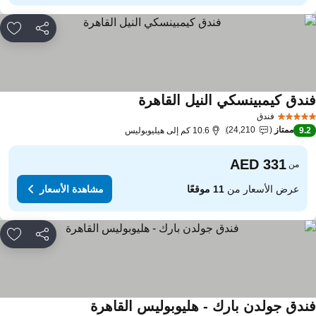
مشاركة
rites
ندق كيمبينسكي النيل القاهرة
فندق
ممتاز
24,210
9.
10.6 كم إلى هيليوبوليس
من
عرض الأسعار من
11 موقعًا
مشاهدة الأسعار
مشاركة
rites
ندق جولدن بارك - هليوبوليس القاهرة