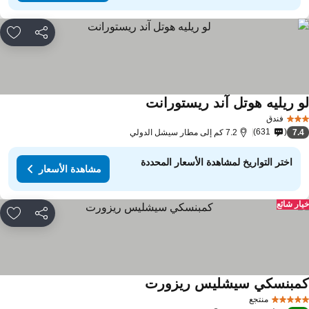
مشاركة
rites
و ريليه هوتل آند ريستورانت
فندق
631
7.
7.2 كم إلى مطار سيشل الدولي
اختر التواريخ لمشاهدة الأسعار المحددة
مشاهدة الأسعار
ار شائع
مشاركة
rites
مبنسكي سيشليس ريزورت
منتجع