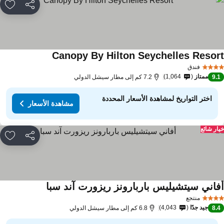
مشاركة
rites
Canopy By Hilton Seychelles Resor
فندق
ممتاز
1,064
9.
7.2 كم إلى مطار سيشل الدولي
اختر التواريخ لمشاهدة الأسعار المحددة
مشاهدة الأسعار
ار شائع
مشاركة
rites
فاني سيتشيليس باربارونز ريزورت آند سبا
منتجع
جيد جدًا
4,043
8.
6.8 كم إلى مطار سيشل الدولي