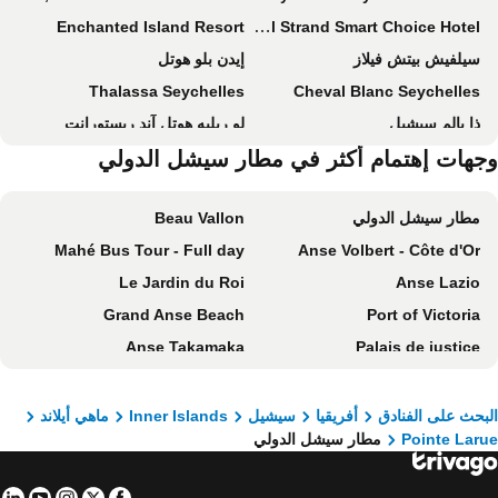
Enchanted Island Resort
Coral Strand Smart Choice Hotel
سيلفيش بيتش فيلاز
إيدن بلو هوتل
Thalassa Seychelles
Cheval Blanc Seychelles
ذا بالم سيشيل
لو ريليه هوتل آند ريستورانت
فيلاز دي جاردن
جهات إهتمام أكثر في مطار سيشل الدولي
La Maison Hibiscus
JA Enchanted Waterfront Seychelles
Bliss Boutique Hotel Seychelles
مطار سيشل الدولي
Beau Vallon
DoubleTree by Hilton Seychelles - Allamanda Resort & Spa
فالميه ريزورت
Mahé Bus Tour - Full day
Anse Volbert - Côte d'Or
Anse Soleil Beachcomber
لا ريزيدنس
Le Jardin du Roi
Anse Lazio
فيلا شيه باتيستا
Chateau Elysium
Grand Anse Beach
Port of Victoria
رومانس بونجالوز
كراون بيتش هوتل
Anse Takamaka
Palais de justice
Beach Cottages
Sables d'Or Luxury Apartments
Morne Seychellois National Park
Praslin - La Digue Full day
تريجر كوف
Beau Sejour Hotel
Vallée de Mai
Praslin Island Airport
Beau Vallon Bungalows
The Ridge Residence
بحث على الفنادق
أفريقيا
سيشيل
Inner Islands
ماهي أيلاند
Pointe Lar
مطار سيشل الدولي
Anse Boudin
Anse Georgette
South Point Villas Cerf Island
CaranaBeach
Curieuse Marine National Park
Anse Source d'Argent
Auberge Chez Plume
Bel Eau Residence
in
tube
nstagram
Facebook
Twitter