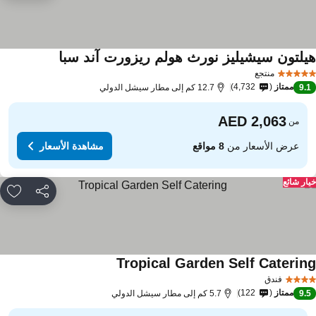
يلتون سيشيليز نورث هولم ريزورت آند سبا
منتجع
ممتاز
4,732
9.
12.7 كم إلى مطار سيشل الدولي
من
عرض الأسعار من
8 مواقع
مشاهدة الأسعار
ار شائع
مشاركة
rites
Tropical Garden Self Caterin
فندق
ممتاز
122
9.
5.7 كم إلى مطار سيشل الدولي