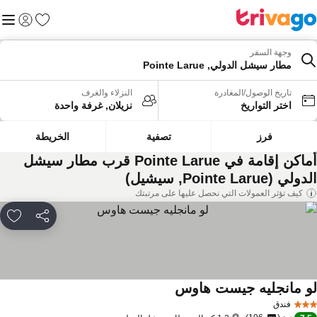
المفضلة
القائم
تسجيل الد
وجهة السفر
مطار سيشل الدولي, Pointe Larue
تاريخ الوصول/المغادرة
النزلاء والغرف
اختر التواريخ
نزيلان, غرفة واحدة
فرز
تصفية
الخريطة
أماكن إقامة في Pointe Larue قرب مطار سيشل
لي (Pointe Larue, سيشيل)
كيف تؤثر العمولات التي نحصل عليها على مرتبتك
مشاركة
rites
و مانجليه جيست هاوس
فندق