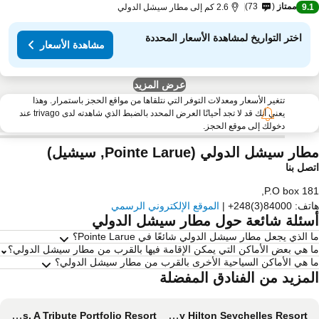
ممتاز
73
9.
2.6 كم إلى مطار سيشل الدولي
اختر التواريخ لمشاهدة الأسعار المحددة
مشاهدة الأسعار
عرض المزيد
تتغير الأسعار ومعدلات التوفر التي نتلقاها من مواقع الحجز باستمرار. وهذا
يعني أنك قد لا تجد أحيانًا العرض المحدد بالضبط الذي شاهدته لدى trivago عند
دخولك إلى موقع الحجز.
ار سيشل الدولي (Pointe Larue, سيشيل)
صل بنا
,
P.O box 1
تف
:
+248(3)84000
|
الموقع الإلكتروني الرسمي
سئلة شائعة حول مطار سيشل الدولي
 الذي يجعل مطار سيشل الدولي شائعًا في Pointe Larue؟
 هي بعض الأماكن التي يمكن الإقامة فيها بالقرب من مطار سيشل الدولي؟
 هي الأماكن السياحية الأخرى بالقرب من مطار سيشل الدولي؟
لمزيد من الفنادق المفضلة
Laïla, Seychelles, A Tribute Portfolio Resort
Canopy By Hilton Seychelles Resort