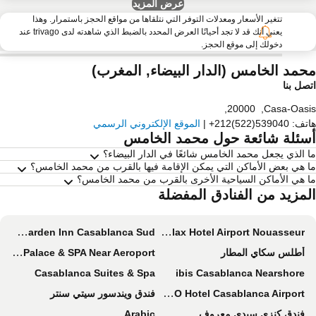
عرض المزيد
تتغير الأسعار ومعدلات التوفر التي نتلقاها من مواقع الحجز باستمرار. وهذا
يعني أنك قد لا تجد أحيانًا العرض المحدد بالضبط الذي شاهدته لدى trivago عند
دخولك إلى موقع الحجز.
حمد الخامس (الدار البيضاء, المغرب)
صل بنا
,
20000
,
Casa-Oas
تف
:
+212(522)539040
|
الموقع الإلكتروني الرسمي
سئلة شائعة حول محمد الخامس
 الذي يجعل محمد الخامس شائعًا في الدار البيضاء؟
 هي بعض الأماكن التي يمكن الإقامة فيها بالقرب من محمد الخامس؟
 هي الأماكن السياحية الأخرى بالقرب من محمد الخامس؟
لمزيد من الفنادق المفضلة
Hilton Garden Inn Casablanca Sud
Relax Hotel Airport Nouasseur
أطلس سكاي المطار
Equi Palace & SPA Near Aeroport
Casablanca Suites & Spa
ibis Casablanca Nearshore
ONOMO Hotel Casablanca Airport
فندق ويندسور سيتي سنتر
فندق كنزي سيدي معروف
Arabic