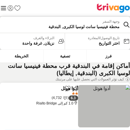
المفضلة
القائم
تسجيل الد
وجهة السفر
محطة فينيسيا سانت لوسيا الكبرى, البندقية
تاريخ الوصول/المغادرة
النزلاء والغرف
اختر التواريخ
نزيلان, غرفة واحدة
فرز
تصفية
الخريطة
ماكن إقامة في البندقية قرب محطة فينيسيا سانت
سيا الكبرى (البندقية, إيطاليا)
كيف تؤثر العمولات التي نحصل عليها على مرتبتك
أدوا هوتل
مشاركة
Add to favorites
مشاهدة الأسعار
2 عدد النجوم
4,732
6.3
1.0 كم إلى Rialto Bridge