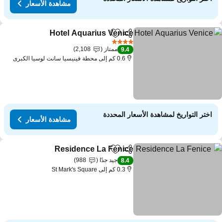
مشاهدة الأسعار
Hotel Aquarius Venice
مشاركة
Add to favorites
مشاهدة 
4 عدد النجوم
ممتاز
2,108
9.4
0.6 كم إلى محطة فينيسيا سانت لوسيا الكبرى
اختر التواريخ لمشاهدة الأسعار المحددة
مشاهدة الأسعار
Residence La Fenice
مشاركة
Add to favorites
مشاهدة ا
جيد جدًا
988
8.4
0.3 كم إلى St Mark's Square