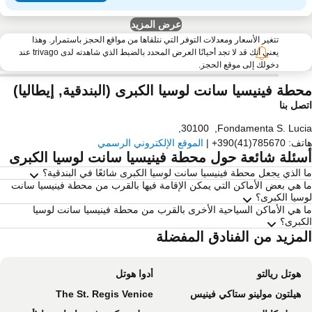
عرض المزيد
تتغير الأسعار ومعدلات التوفر التي نتلقاها من مواقع الحجز باستمرار. وهذا
يعني أنك قد لا تجد أحيانًا العرض المحدد بالضبط الذي شاهدته لدى trivago عند
دخولك إلى موقع الحجز.
حطة فينيسيا سانت لوسيا الكبرى (البندقية, إيطاليا)
صل بنا
,
30100
,
Fondamenta S. Luc
تف
:
+390(41)785670
|
الموقع الإلكتروني الرسمي
سئلة شائعة حول محطة فينيسيا سانت لوسيا الكبرى
 الذي يجعل محطة فينيسيا سانت لوسيا الكبرى شائعًا في البندقية؟
 هي بعض الأماكن التي يمكن الإقامة فيها بالقرب من محطة فينيسيا سانت
سيا الكبرى؟
 هي الأماكن السياحية الأخرى بالقرب من محطة فينيسيا سانت لوسيا
كبرى؟
لمزيد من الفنادق المفضلة
هوتل ريالتو
أدوا هوتل
هيلتون مولينو ستاكي فينيس
The St. Regis Venice