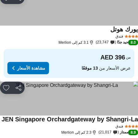
مشاركة
rites
ورك هوتل
فندق
جيد جدًا
23,747
8.
3.1 كم إلى Merlion
من
عرض الأسعار من
13 موقعًا
مشاهدة الأسعار
مشاركة
rites
JEN Singapore Orchardgateway by Shangri-L
فندق
ممتاز
21,017
8.
2.3 كم إلى Merlion