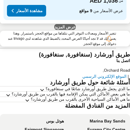
من
عرض الأسعار من
9 مواقع
مشاهدة الأسعار
عرض المزيد
تتغير الأسعار ومعدلات التوفر التي نتلقاها من مواقع الحجز باستمرار. وهذا
يعني أنك قد لا تجد أحيانًا العرض المحدد بالضبط الذي شاهدته لدى trivago عند
دخولك إلى موقع الحجز.
ريق أورشارد (سنغافورة, سنغافورة)
صل بنا
,
Orchard Ro
الموقع الإلكتروني الرسمي
سئلة شائعة حول طريق أورشارد
 الذي يجعل طريق أورشارد شائعًا في سنغافورة؟
 هي بعض الأماكن التي يمكن الإقامة فيها بالقرب من طريق أورشارد؟
 هي الأماكن السياحية الأخرى بالقرب من طريق أورشارد؟
لمزيد من الفنادق المفضلة
Marina Bay Sands
هوتل بوس
Fairmont Singapore
Furama City Centre