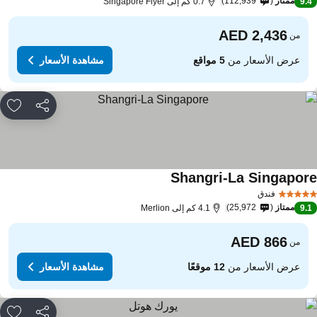
ممتاز
112,939
9.
0.7 كم إلى Singapore Flyer
من
عرض الأسعار من
5 مواقع
مشاهدة الأسعار
مشاركة
rites
Shangri-La Singapor
فندق
ممتاز
25,972
9.
4.1 كم إلى Merlion
من
عرض الأسعار من
12 موقعًا
مشاهدة الأسعار