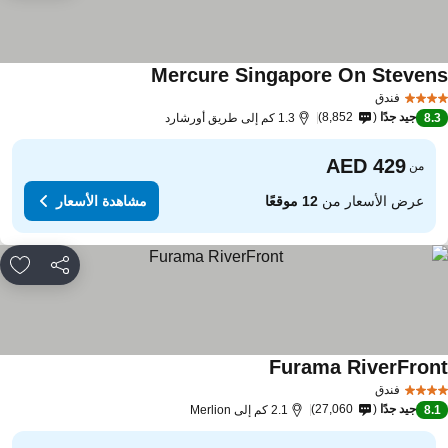
Mercure Singapore On Steven
فندق
جيد جدًا
8,852
8.
1.3 كم إلى طريق أورشارد
من
عرض الأسعار من
12 موقعًا
مشاهدة الأسعار
مشاركة
rites
Furama RiverFron
فندق
جيد جدًا
27,060
8.
2.1 كم إلى Merlion