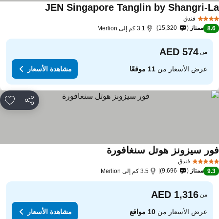
JEN Singapore Tanglin by Shangri-L
فندق
ممتاز
15,320
8.
3.1 كم إلى Merlion
من
عرض الأسعار من
11 موقعًا
مشاهدة الأسعار
مشاركة
rites
ور سيزونز هوتل سنغافورة
فندق
ممتاز
9,696
9.
3.5 كم إلى Merlion
من
عرض الأسعار من
10 مواقع
مشاهدة الأسعار