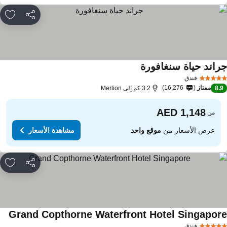
مشاركة
rites
راند حياة سنغافورة
فندق
ممتاز
16,276
8.
3.2 كم إلى Merlion
من
عرض الأسعار من
موقع واحد
مشاهدة الأسعار
مشاركة
rites
Grand Copthorne Waterfront Hotel Singapor
فندق