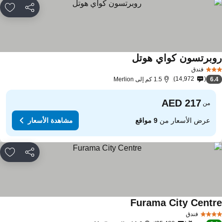
مشاركة
rites
وبرتسون كواي هوتل
فندق
14,972
6.
1.5 كم إلى Merlion
من
عرض الأسعار من
9 مواقع
مشاهدة الأسعار
مشاركة
rites
Furama City Centr
فندق