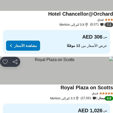
Hotel Chancellor@Orchar
فندق
9,371
7.
0.8 كم إلى Merlion
من
عرض الأسعار من
12 موقعًا
مشاهدة الأسعار
مشاركة
rites
Royal Plaza on Scott
فندق
ممتاز
27,561
8.
3.3 كم إلى Merlion
من