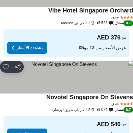
Vibe Hotel Singapore Orchar
فندق
ممتاز
5,523
8.
3.2 كم إلى Merlion
من
عرض الأسعار من
13 موقعًا
مشاهدة الأسعار
مشاركة
rites
Novotel Singapore On Steven
فندق
ممتاز
8,074
8.
1.2 كم إلى طريق أورشارد
من