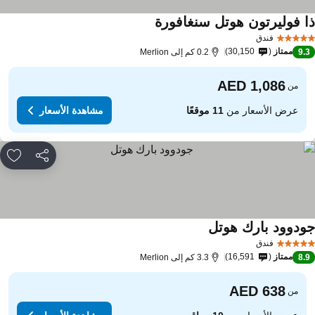
ا فوليرتون هوتل سنغافورة
فندق
ممتاز
30,150
9.
0.2 كم إلى Merlion
من
عرض الأسعار من
11 موقعًا
مشاهدة الأسعار
مشاركة
rites
ودوود بارك هوتل
فندق
ممتاز
16,591
8.
3.3 كم إلى Merlion
من