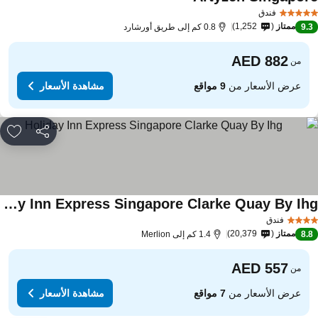
فندق
ممتاز
1,252
9.
0.8 كم إلى طريق أورشارد
من
عرض الأسعار من
9 مواقع
مشاهدة الأسعار
مشاركة
rites
Holiday Inn Express Singapore Clarke Quay By Ihg
فندق
ممتاز
20,379
8.
1.4 كم إلى Merlion
من
عرض الأسعار من
7 مواقع
مشاهدة الأسعار