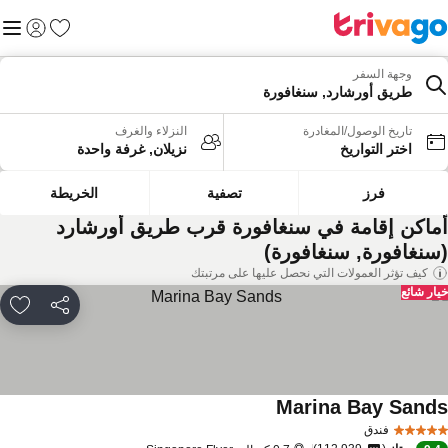
المفضلة
القائم
تسجيل الد
وجهة السفر
طريق أورشارد, سنغافورة
تاريخ الوصول/المغادرة
النزلاء والغرف
اختر التواريخ
نزيلان, غرفة واحدة
فرز
تصفية
الخريطة
ماكن إقامة في سنغافورة قرب طريق أورشارد
سنغافورة, سنغافورة)
كيف تؤثر العمولات التي نحصل عليها على مرتبتك
ار شائع
مشاركة
rites
Marina Bay Sand
فندق