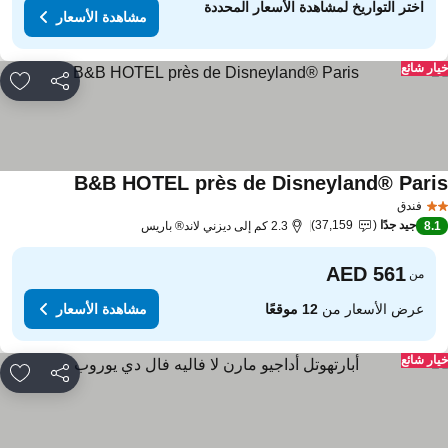
اختر التواريخ لمشاهدة الأسعار المحددة
مشاهدة الأسعار
ار شائع
مشاركة
rites
B&B HOTEL près de Disneyland® Pari
فندق
جيد جدًا
37,159
8.
2.3 كم إلى ديزني لاند® باريس
من
عرض الأسعار من
12 موقعًا
مشاهدة الأسعار
ار شائع
مشاركة
rites