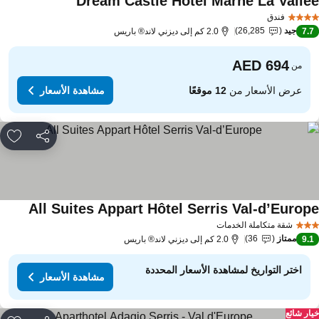
Dream Castle Hotel Marne La Valle
فندق
جيد
26,285
7.
2.0 كم إلى ديزني لاند® باريس
من
عرض الأسعار من
12 موقعًا
مشاهدة الأسعار
مشاركة
rites
All Suites Appart Hôtel Serris Val-d’Europ
شقة متكاملة الخدمات
ممتاز
36
9.
2.0 كم إلى ديزني لاند® باريس
اختر التواريخ لمشاهدة الأسعار المحددة
مشاهدة الأسعار
ار شائع