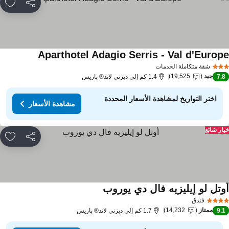
مشاركة
rites
Aparthotel Adagio Serris - Val d'Europ
شقة متكاملة الخدمات
جيد
19,525
7.
1.4 كم إلى ديزني لاند® باريس
اختر التواريخ لمشاهدة الأسعار المحددة
مشاهدة الأسعار
ار شائع
مشاركة
rites
وتل لو إيليزيه فال دي يوروب
فندق
ممتاز
14,232
9.
1.7 كم إلى ديزني لاند® باريس