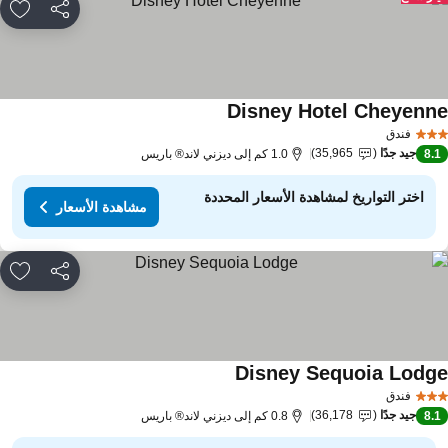
مشاركة
rites
Disney Hotel Cheyenn
فندق
جيد جدًا
35,965
8.
1.0 كم إلى ديزني لاند® باريس
اختر التواريخ لمشاهدة الأسعار المحددة
مشاهدة الأسعار
مشاركة
rites
Disney Sequoia Lodg
فندق
جيد جدًا
36,178
8.
0.8 كم إلى ديزني لاند® باريس