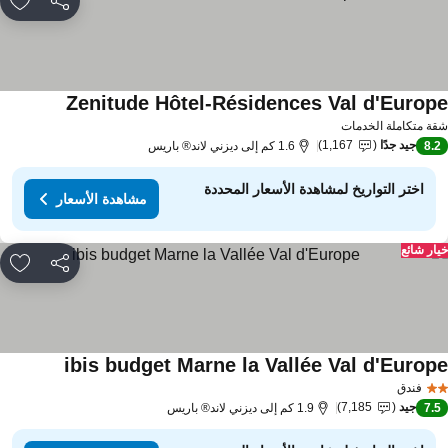
مشاركة
rites
Zenitude Hôtel-Résidences Val d'Europ
ة متكاملة الخدمات
جيد جدًا
1,167
8.
1.6 كم إلى ديزني لاند® باريس
اختر التواريخ لمشاهدة الأسعار المحددة
مشاهدة الأسعار
ار شائع
مشاركة
rites
ibis budget Marne la Vallée Val d'Europ
فندق
جيد
7,185
7.
1.9 كم إلى ديزني لاند® باريس