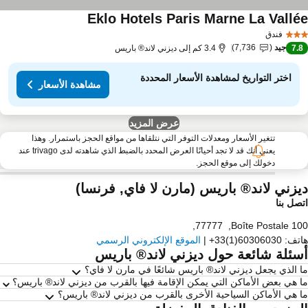
Eklo Hotels Paris Marne La Vallé
فندق
جيد
7,736
7.
3.4 كم إلى ديزني لاند® باريس
اختر التواريخ لمشاهدة الأسعار المحددة
مشاهدة الأسعار
عرض المزيد
تتغير الأسعار ومعدلات التوفر التي نتلقاها من مواقع الحجز باستمرار. وهذا
يعني أنك قد لا تجد أحيانًا العرض المحدد بالضبط الذي شاهدته لدى trivago عند
دخولك إلى موقع الحجز.
يزني لاند® باريس (مارن لا فاي, فرنسا)
صل بنا
,
77777
,
Boîte Postale 1
تف
:
+33(1)60306030
|
الموقع الإلكتروني الرسمي
سئلة شائعة حول ديزني لاند® باريس
 الذي يجعل ديزني لاند® باريس شائعًا في مارن لا فاي؟
 هي بعض الأماكن التي يمكن الإقامة فيها بالقرب من ديزني لاند® باريس؟
 هي الأماكن السياحية الأخرى بالقرب من ديزني لاند® باريس؟