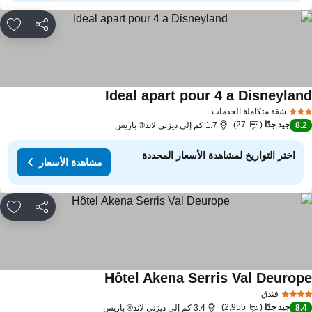
مشاركة
rites
Ideal apart pour 4 a Disneylan
شقة متكاملة الخدمات
جيد جدًا
27
8.
1.7 كم إلى ديزني لاند® باريس
اختر التواريخ لمشاهدة الأسعار المحددة
مشاهدة الأسعار
مشاركة
rites
Hôtel Akena Serris Val Deurop
فندق
جيد جدًا
2,955
8.
3.4 كم إلى ديزني لاند® باريس