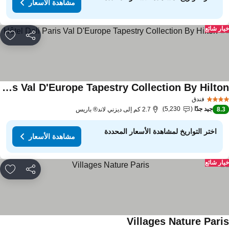
مشاهدة الأسعار
ار شائع
مشاركة
rites
Hôtel Dali Paris Val D'Europe Tapestry Collection By Hilton
فندق
جيد جدًا
5,230
8.
2.7 كم إلى ديزني لاند® باريس
اختر التواريخ لمشاهدة الأسعار المحددة
مشاهدة الأسعار
ار شائع
مشاركة
rites
Villages Nature Pari