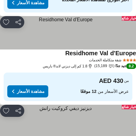
مشاهدة الأسعار
ار شائع
مشاركة
rites
Residhome Val d'Europ
شقة متكاملة الخدمات
جيد جدًا
15,189
8.
1.8 كم إلى ديزني لاند® باريس
من
عرض الأسعار من
12 موقعًا
مشاهدة الأسعار
ار شائع
مشاركة
rites