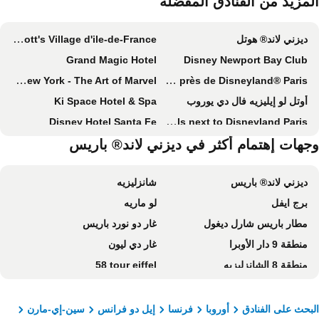
لمزيد من الفنادق المفضلة
ديزني لاند® هوتل
Marriott's Village d'ile-de-France
Grand Magic Hotel
Disney Newport Bay Club
Disney Hotel New York - The Art of Marvel
B&B HOTEL près de Disneyland® Paris
أوتل لو إيليزيه فال دي يوروب
Ki Space Hotel & Spa
Disney Hotel Santa Fe
Staycity Aparthotels next to Disneyland Paris
Dream Castle Hotel Marne La Vallee
جهات إهتمام أكثر في ديزني لاند® باريس
Novotel Marne-la-Vallée Collégien
Disney Sequoia Lodge
Paxton Paris MLV
ديزني لاند® باريس
شانزليزيه
Disney Hotel Cheyenne
Moxy Paris Val d’Europe
برج ايفل
لو ماريه
B&B HOTEL Marne-La-Vallée Torcy Gare
إيبيس مارني لا فالي فال دي يوروب
مطار باريس شارل ديغول
غار دو نورد باريس
Crowne Plaza Marne-la-Vallée, CP Brand
B&B HOTEL Paris Nord Villepinte
منطقة 9 دار الأوبرا
غار دي ليون
إكسبلورر هوتل آت ديزني لاند® باريس
نوفوتيل مارني لا فالي نويزي لو جراند
منطقة 8 الشانزليزيه
58 tour eiffel
Best Western Hotel Grand Parc
Eklo Hotels Paris Marne La Vallée
قوس النصر
منطقة 5 الحي اللاتيني
Camping Le Parc de Paris
B&B HOTEL Champigny-sur-Marne
منطقة 6 سان جيرمان دي بري
11th district Popincourt
hotelF1 Marne la Vallée Collégien
ibis budget Marne la Vallée Pontault Combault
بحث على الفنادق
أوروبا
فرنسا
إيل دو فرانس
سين-إي-مارن