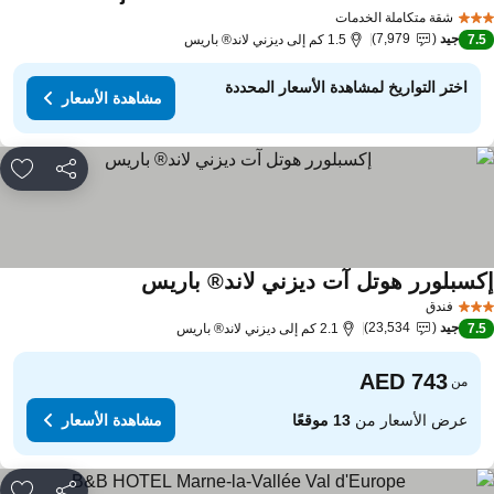
شقة متكاملة الخدمات
جيد
7,979
7.
1.5 كم إلى ديزني لاند® باريس
اختر التواريخ لمشاهدة الأسعار المحددة
مشاهدة الأسعار
مشاركة
rites
كسبلورر هوتل آت ديزني لاند® باريس
فندق
جيد
23,534
7.
2.1 كم إلى ديزني لاند® باريس
من
عرض الأسعار من
13 موقعًا
مشاهدة الأسعار