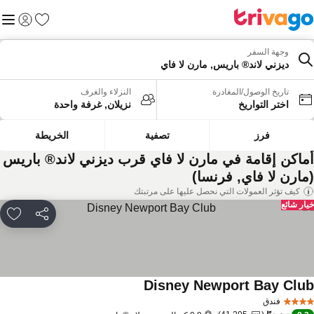
المفضلة
القائم
تسجيل الد
وجهة السفر
ديزني لاند® باريس, مارن لا فاي
تاريخ الوصول/المغادرة
النزلاء والغرف
اختر التواريخ
نزيلان, غرفة واحدة
فرز
تصفية
الخريطة
ماكن إقامة في مارن لا فاي قرب ديزني لاند® باريس
مارن لا فاي, فرنسا)
كيف تؤثر العمولات التي نحصل عليها على مرتبتك
ار شائع
مشاركة
rites
Disney Newport Bay Clu
فندق