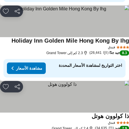
مشاركة
rites
Holiday Inn Golden Mile Hong Kong By Ih
فندق
جيد جدًا
26,441
8.
2.3 كم إلى Grand Tower
اختر التواريخ لمشاهدة الأسعار المحددة
مشاهدة الأسعار
مشاركة
rites
ا كولوون هوتل
فندق
جيد
34,635
7.
2.4 كم إلى Grand Tower