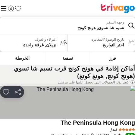
المفضلة
القائم
تسجيل الد
وجهة السفر
تسيم شا تسوي, هونج كونج
تاريخ الوصول/المغادرة
النزلاء والغرف
اختر التواريخ
نزيلان, غرفة واحدة
فرز
تصفية
الخريطة
ماكن إقامة في هونج كونج قرب تسيم شا تسوي
هونج كونج, هونغ كونغ)
كيف تؤثر العمولات التي نحصل عليها على مرتبتك
مشاركة
rites
The Peninsula Hong Kon
فندق