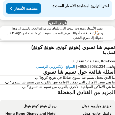
اختر التواريخ لمشاهدة الأسعار المحددة
مشاهدة الأسعار
عرض المزيد
تتغير الأسعار ومعدلات التوفر التي نتلقاها من مواقع الحجز باستمرار. وهذا
يعني أنك قد لا تجد أحيانًا العرض المحدد بالضبط الذي شاهدته لدى trivago عند
دخولك إلى موقع الحجز.
سيم شا تسوي (هونج كونج, هونغ كونغ)
صل بنا
,
0
,
Tsim Sha Tsui, Kowlo
تف
:
+852(2508)1234
|
الموقع الإلكتروني الرسمي
سئلة شائعة حول تسيم شا تسوي
 الذي يجعل تسيم شا تسوي شائعًا في هونج كونج؟
 هي بعض الأماكن التي يمكن الإقامة فيها بالقرب من تسيم شا تسوي؟
 هي الأماكن السياحية الأخرى بالقرب من تسيم شا تسوي؟
لمزيد من الفنادق المفضلة
ديزنيز هوليوود هوتل
ريجال هونج كونج هوتل
رامبلر جاردن هوتل
Hong Kong Disneyland Hotel