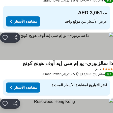
ممتاز
14,922
9.
2.5 كم إلى Grand Tower
من
عرض الأسعار من
موقع واحد
مشاهدة الأسعار
مشاركة
rites
ا سالزبوري- يو إم سي إيه أوف هونج كونج
فندق
ممتاز
17,438
8.
2.5 كم إلى Grand Tower
اختر التواريخ لمشاهدة الأسعار المحددة
مشاهدة الأسعار
مشاركة
rites