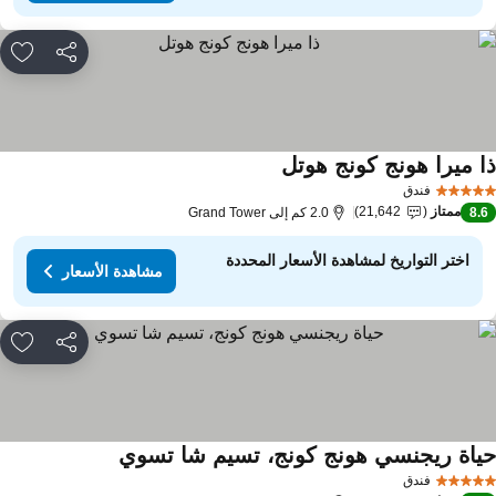
مشاركة
rites
ا ميرا هونج كونج هوتل
فندق
ممتاز
21,642
8.
2.0 كم إلى Grand Tower
اختر التواريخ لمشاهدة الأسعار المحددة
مشاهدة الأسعار
مشاركة
rites
ياة ريجنسي هونج كونج، تسيم شا تسوي
فندق