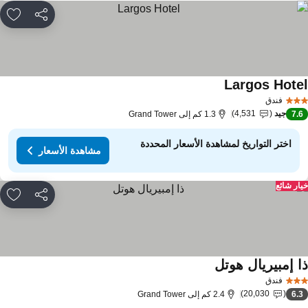
مشاركة
rites
Largos Hote
فندق
جيد
4,531
7.
1.3 كم إلى Grand Tower
اختر التواريخ لمشاهدة الأسعار المحددة
مشاهدة الأسعار
ار شائع
مشاركة
rites
ا إمبيريال هوتل
فندق
20,030
6.
2.4 كم إلى Grand Tower