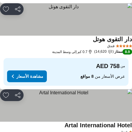
مشاركة
rites
ار التقوى هوتل
فندق
ممتاز
14,620
8.
0.7 كم إلى وسط المدينة
من
عرض الأسعار من
8 مواقع
مشاهدة الأسعار
مشاركة
rites
Artal International Hote
فندق