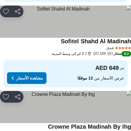
مشاركة
rites
Sofitel Shahd Al Madina
فندق
ممتاز
37,104
9.
0.7 كم إلى وسط المدينة
من
عرض الأسعار من
12 موقعًا
مشاهدة الأسعار
مشاركة
rites
Crowne Plaza Madinah By Ih