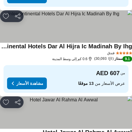
مشاركة
rites
Intercontinental Hotels Dar Al Hijra Ic Madinah By Ihg
فندق
ممتاز
30,093
9.
0.6 كم إلى وسط المدينة
من
عرض الأسعار من
13 موقعًا
مشاهدة الأسعار
مشاركة
rites