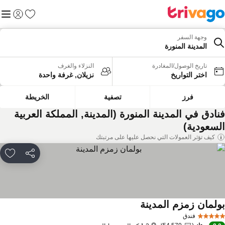
المفضلة
القائم
تسجيل الد
وجهة السفر
المدينة المنورة
تاريخ الوصول/المغادرة
النزلاء والغرف
اختر التواريخ
نزيلان, غرفة واحدة
فرز
تصفية
الخريطة
نادق في المدينة المنورة (المدينة, المملكة العربية
لسعودية)
كيف تؤثر العمولات التي نحصل عليها على مرتبتك
مشاركة
rites
ولمان زمزم المدينة
فندق