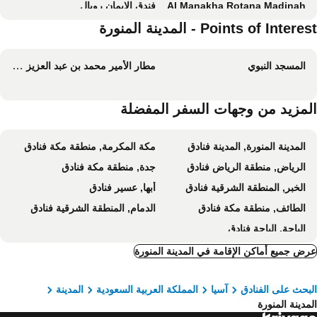
Al Manakha Rotana Madinah
فندق الإيمان رويال
فندق إيلاف طيبة
Points of Intere - المدينة المنورة
Crowne Plaza Madinah By Ihg
فندق جوار السقيفة
دار التقوى هوتل
المسجد النبوي
مطار الأمير محمد بن عبد العزيز الدولي
Sidrathul Aaliya Hotel
Hotel Jawar Al Rahma Al Awwal
Elaf Al Taqwa Hotel
Intercontinental Madinah - Dar Al Iman by IHG
لمزيد من وجهات السفر المفضلة
فندق المدينة هارموني
Intercontinental Hotels Dar Al Hijra Ic Madinah By Ihg
فندق دلة طيبة
فندق المدينة هيلتون
المدينة المنورة, المدينة فنادق
مكة المكرمة, منطقة مكة فنادق
Odst Al Madinah Hotel
فندق ميلينيوم العقيق
الرياض, منطقة الرياض فنادق
جدة, منطقة مكة فنادق
Hayah Al Waha Hotel
Zaha Taiba Hotel
الخبر, المنطقة الشرقية فنادق
أبها, عسير فنادق
Platinum Hotel
Artal Taiba Hotel
الطائف, منطقة مكة فنادق
الدمام, المنطقة الشرقية فنادق
Le Méridien Medina
MADEN Hotel
الباحة, الباحة فنادق
فندق ميلينيوم طيبة المدينة المنورة
زوار إنترناشيونال هوتل
ض جميع أماكن الإقامة في المدينة المنورة
فندق الحرم
Hayah Plaza Hotel
Afaq Al Masi Hotel ex Al Sumou Hotel
Waqf Othman Bin Affan Hotel
بحث على الفنادق
آسيا
المملكة العربية السعودية
المدينة
Lina hotel
Season Star Hotel Madinah
مدينة المنورة
Karam Taibah Almasi
لمار طيبة للشقق المخدومة