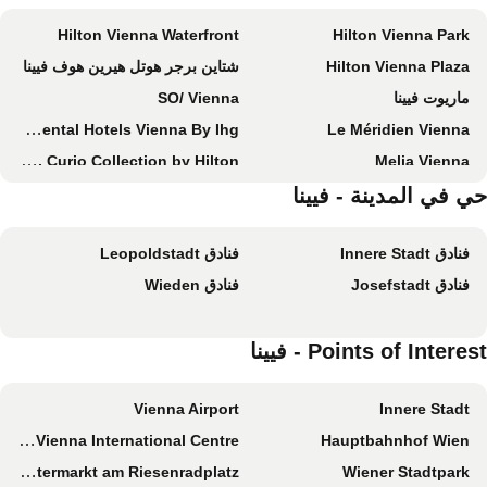
Hilton Vienna Waterfront
Hilton Vienna Park
Hilton Vienna Plaza
شتاين برجر هوتل هيرين هوف فيينا
ماريوت فيينا
SO/ Vienna
Intercontinental Hotels Vienna By Ihg
Le Méridien Vienna
Hotel Astoria Vienna, Curio Collection by Hilton
Melia Vienna
إيه آند أو فن هاوبتبانهوف
ي في المدينة - فيينا
Bassena Wien Donaustadt
نوفوتيل وين سيتي
آزيموت هوتل فيينا
فنادق Innere Stadt
فنادق Leopoldstadt
Hotel Topazz & Lamée
Almanac Palais Vienna
فنادق Josefstadt
فنادق Wieden
جوفا هوتل واين
Doubletree by Hilton Vienna Schonbrunn
Novotel Wien Hauptbahnhof
Grand Hotel Wien By Ihg
Points of Intere - فيينا
MEININGER Hotel Wien Downtown Franz
Florum Hotel
هوتل زاخر فيينا
أوستريا تريند باركهوتل شونبرون
Vienna Airport
Innere Stadt
Living Hotel an der Oper
هوتل زايتجايست فيينا هاوبتباهنهوف
UNO-City Vienna International Centre
Hauptbahnhof Wien
MAXX by Steigenberger Vienna
ذا ريتز-كارلتون، فيينا
Wintermarkt am Riesenradplatz
Wiener Stadtpark
H+ Hotel Wien
جراند هوتل مركيور بيدرمير فيينا