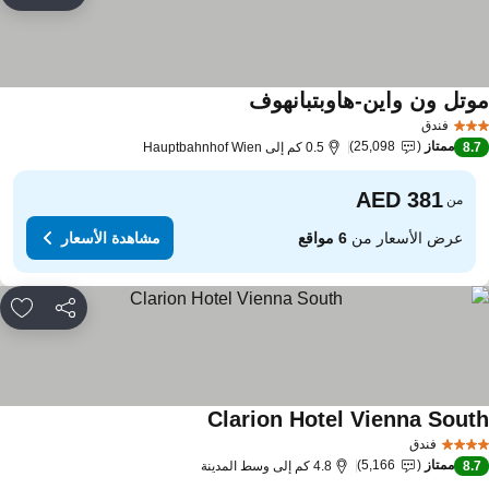
rites
وتل ون واين-هاوبتبانهوف
مشاهدة الأسعار
فندق
ممتاز
25,098
8.
0.5 كم إلى Hauptbahnhof Wien
من
عرض الأسعار من
6 مواقع
مشاهدة الأسعار
مشاركة
rites
Clarion Hotel Vienna Sout
مشاهدة الأسعار
فندق
ممتاز
5,166
8.
4.8 كم إلى وسط المدينة