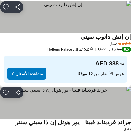
مشاركة
rites
ن إتش دانوب سيتي
مشاهدة الأسعار
فندق
ممتاز
8,477
8.
5.2 كم إلى Hofburg Palace
من
عرض الأسعار من
12 موقعًا
مشاهدة الأسعار
مشاركة
rites
راند فرديناند فيينا - يور هوتل إن ذا سيتي سنتر
مشاهدة ال
دق