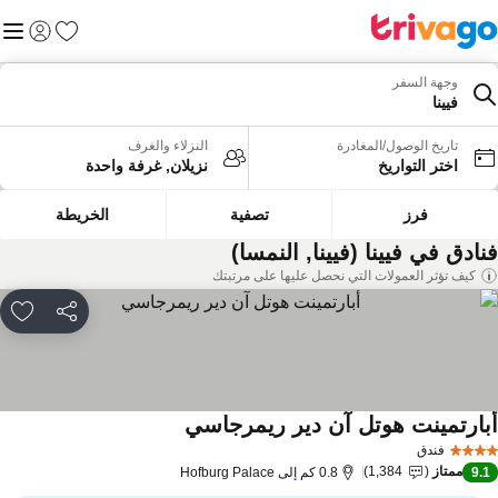
المفضلة
القائم
تسجيل الد
وجهة السفر
فيينا
تاريخ الوصول/المغادرة
النزلاء والغرف
اختر التواريخ
نزيلان, غرفة واحدة
فرز
تصفية
الخريطة
نادق في فيينا (فيينا, النمسا)
كيف تؤثر العمولات التي نحصل عليها على مرتبتك
مشاركة
rites
بارتمينت هوتل آن دير ريمرجاسي
مشاهدة الأسعار
فندق
ممتاز
1,384
9.
0.8 كم إلى Hofburg Palace