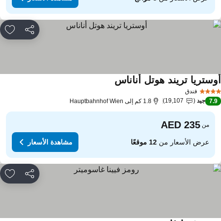
مشاركة
rites
وستريا تريند هوتل أناناس
مشاهدة الأسعار
فندق
جيد
19,107
7.
1.8 كم إلى Hauptbahnhof Wien
من
عرض الأسعار من
12 موقعًا
مشاهدة الأسعار
مشاركة
rites