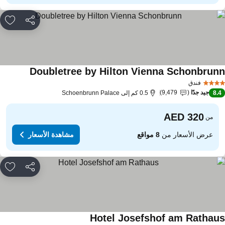
مشاركة
rites
Doubletree by Hilton Vienna Schonbrun
مشاهدة الأ
فندق
جيد جدًا
9,479
8.
0.5 كم إلى Schoenbrunn Palace
من
عرض الأسعار من
8 مواقع
مشاهدة الأسعار
مشاركة
rites
Hotel Josefshof am Rathau
مشاهدة الأسعار