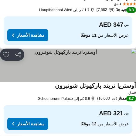
مشاهدة الأسعار
فندق
جيد جدًا
7,582
8.
1.7 كم إلى Hauptbahnhof Wien
من
عرض الأسعار من
11 موقعًا
مشاهدة الأسعار
مشاركة
rites
وستريا تريند باركهوتل شونبرون
مشاهدة الأسعار
دق
ممتاز
16,033
8.
0.9 كم إلى Schoenbrunn Palace
من
عرض الأسعار من
12 موقعًا
مشاهدة الأسعار