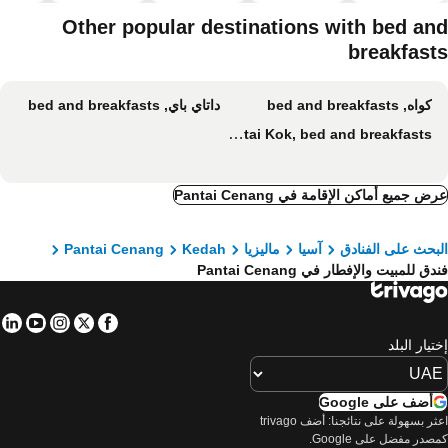
سباحة
الحيوانات
صحية
الأليفة
Other popular destinations with bed an
breakfast
كواه, bed and breakfasts
داتاي باي, bed and breakfasts
Pantai Kok, bed and breakfasts
ض جميع أماكن الإقامة في Pantai Cenang
بحث على الفنادق
آسيا
ماليزيا
Kedah
Pantai Cenang
دق للمبيت والإفطار في Pantai Cenang
in
tube
nstagram
Facebook
Twitter
تيار البلد
أضف على Google
اعثر بسهولة على نتائجنا: أضف trivago
صدر مفضل على Google.