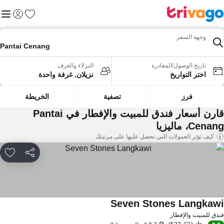
المفضلة
القائم
تسجيل الد
وجهة السفر
Pantai Cenang
تاريخ الوصول/المغادرة
النزلاء والغرف
اختر التواريخ
نزيلان, غرفة واحدة
فرز
تصفية
الخريطة
قارن أسعار فندق للمبيت والإفطار في Pantai
Cena، ماليزيا
كيف تؤثر العمولات التي نحصل عليها على مرتبتك
مشاركة
rites
Seven Stones Langkaw
دق للمبيت والإفطار