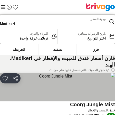
المفضلة
القائم
تسجيل الد
وجهة السفر
Madikeri
تاريخ الوصول/المغادرة
النزلاء والغرف
اختر التواريخ
نزيلان, غرفة واحدة
فرز
تصفية
الخريطة
قارن أسعار فندق للمبيت والإفطار في Madikeri،
هند
كيف تؤثر العمولات التي نحصل عليها على مرتبتك
مشاركة
rites
Coorg Jungle Mis
دق للمبيت والإفطار