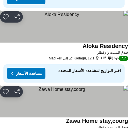
مشاركة
rites
Aloka Residenc
دق للمبيت والإفطار
جيد
15
7.
Kodagu, 12.1 كم إلى Madikeri
اختر التواريخ لمشاهدة الأسعار المحددة
مشاهدة الأسعار
مشاركة
rites
Zawa Home stay,coor
دق للمبيت والإفطار