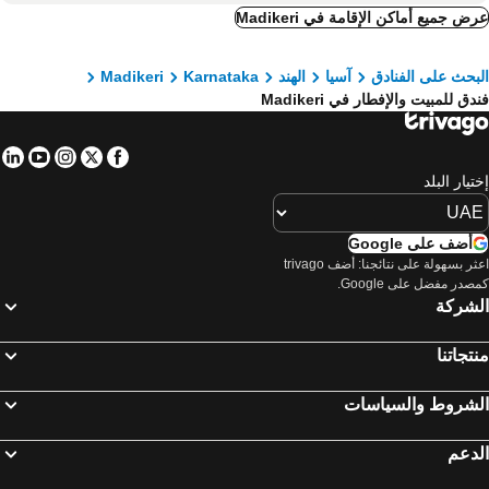
ض جميع أماكن الإقامة في Madikeri
بحث على الفنادق
آسيا
الهند
Karnataka
Madikeri
دق للمبيت والإفطار في Madikeri
in
tube
nstagram
Facebook
Twitter
تيار البلد
أضف على Google
اعثر بسهولة على نتائجنا: أضف trivago
صدر مفضل على Google.
لشركة
تجاتنا
لشروط والسياسات
دعم