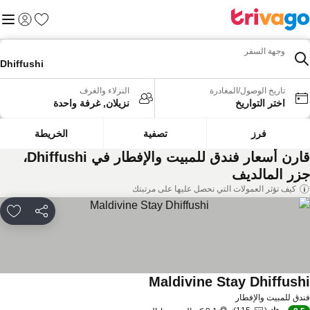
المفضلة
القائم
تسجيل الد
وجهة السفر
Dhiffushi
تاريخ الوصول/المغادرة
النزلاء والغرف
اختر التواريخ
نزيلان, غرفة واحدة
فرز
تصفية
الخريطة
قارن أسعار فندق للمبيت والإفطار في Dhiffushi،
زر المالديف
كيف تؤثر العمولات التي نحصل عليها على مرتبتك
مشاركة
rites
Maldivine Stay Dhiffush
دق للمبيت والإفطار