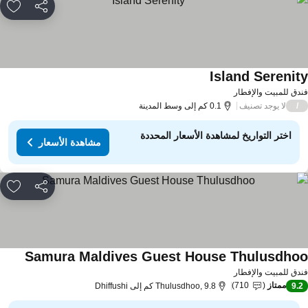
مشاركة
rites
Island Serenit
دق للمبيت والإفطار
لا يوجد تصنيف
/
0.1 كم إلى وسط المدينة
اختر التواريخ لمشاهدة الأسعار المحددة
مشاهدة الأسعار
مشاركة
rites
Samura Maldives Guest House Thulusdho
دق للمبيت والإفطار
ممتاز
710
9.
Thulusdhoo, 9.8 كم إلى Dhiffushi