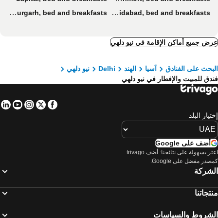
Bahadurgarh, bed and breakfasts
Faridabad, bed and breakfasts
ض جميع أماكن الإقامة في نيو دلهي
بحث على الفنادق
آسيا
الهند
Delhi
نيو دلهي
دق للمبيت والإفطار في نيو دلهي
in
tube
nstagram
Facebook
Twitter
تيار البلد
أضف على Google
اعثر بسهولة على نتائجنا: أضف trivago
صدر مفضل على Google.
لشركة
تجاتنا
لشروط والسياسات