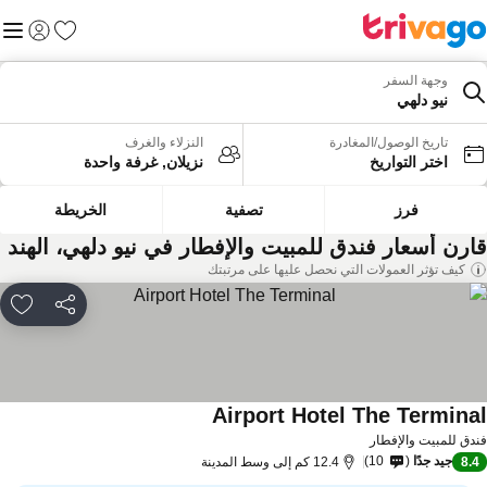
المفضلة
القائم
تسجيل الد
وجهة السفر
نيو دلهي
تاريخ الوصول/المغادرة
النزلاء والغرف
اختر التواريخ
نزيلان, غرفة واحدة
فرز
تصفية
الخريطة
ارن أسعار فندق للمبيت والإفطار في نيو دلهي، الهند
كيف تؤثر العمولات التي نحصل عليها على مرتبتك
مشاركة
rites
Airport Hotel The Termina
مشاهدة الأسعار
دق للمبيت والإفطار
جيد جدًا
10
8.
12.4 كم إلى وسط المدينة