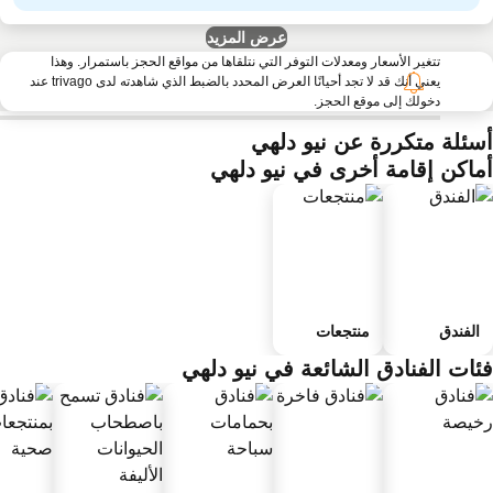
عرض المزيد
تتغير الأسعار ومعدلات التوفر التي نتلقاها من مواقع الحجز باستمرار. وهذا
يعني أنك قد لا تجد أحيانًا العرض المحدد بالضبط الذي شاهدته لدى trivago عند
دخولك إلى موقع الحجز.
سئلة متكررة عن نيو دلهي
ماكن إقامة أخرى في نيو دلهي
الفندق
منتجعات
ئات الفنادق الشائعة في نيو دلهي