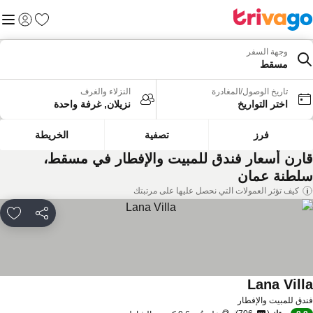
المفضلة
القائم
تسجيل الد
وجهة السفر
مسقط
تاريخ الوصول/المغادرة
النزلاء والغرف
اختر التواريخ
نزيلان, غرفة واحدة
فرز
تصفية
الخريطة
ارن أسعار فندق للمبيت والإفطار في مسقط،
لطنة عمان
كيف تؤثر العمولات التي نحصل عليها على مرتبتك
مشاركة
rites
Lana Vill
مشاهدة الأسعار
دق للمبيت والإفطار