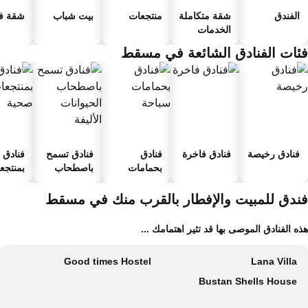
الفندق
شقة متكاملة
منتجعات
بيت شباب
شقة فند
الخدمات
ئات الفنادق الشائعة في مسقط
فنادق رخيصة
فنادق فاخرة
فنادق
فنادق تسمح
فنادق
بحمامات
باصطحاب
بمنتجعا
سباحة
الحيوانات
صحية
الأليفة
ندق للمبيت والإفطار بالقرب منك في مسقط
ه الفنادق الموصى بها قد تثير اهتمامك ...
Good times Hostel
Lana Villa
Bustan Shells House