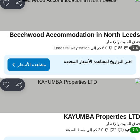
مشاركة
rites
Beechwood Accommodation in North Leed
دق للمبيت والإفطار
185
7.
6.0 كم إلى Leeds railway station
اختر التواريخ لمشاهدة الأسعار المحددة
مشاهدة الأسعار
مشاركة
rites
KAYUMBA Properties LT
دق للمبيت والإفطار
جيد
27
7.
2.0 كم إلى وسط المدينة