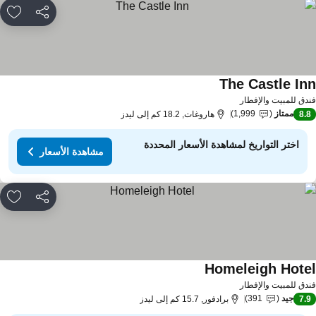
مشاركة
rites
The Castle In
دق للمبيت والإفطار
ممتاز
1,999
8.
هاروغات, 18.2 كم إلى ليدز
اختر التواريخ لمشاهدة الأسعار المحددة
مشاهدة الأسعار
مشاركة
rites
Homeleigh Hote
دق للمبيت والإفطار
جيد
391
7.
برادفور, 15.7 كم إلى ليدز