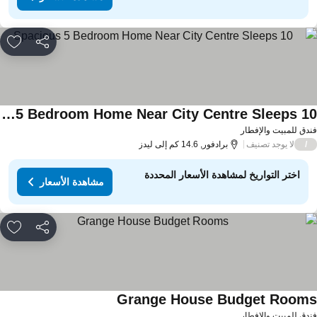
مشاركة
rites
Spacious 5 Bedroom Home Near City Centre Sleeps 10
دق للمبيت والإفطار
لا يوجد تصنيف
/
برادفور, 14.6 كم إلى ليدز
اختر التواريخ لمشاهدة الأسعار المحددة
مشاهدة الأسعار
مشاركة
rites
Grange House Budget Room
دق للمبيت والإفطار