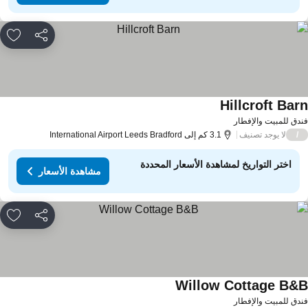
مشاركة
rites
Hillcroft Bar
دق للمبيت والإفطار
لا يوجد تصنيف
/
3.1 كم إلى International Airport Leeds Bradford
اختر التواريخ لمشاهدة الأسعار المحددة
مشاهدة الأسعار
مشاركة
rites
Willow Cottage B&
دق للمبيت والإفطار