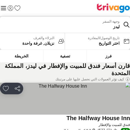
المفضلة
القائم
تسجيل الد
وجهة السفر
ليدز
تاريخ الوصول/المغادرة
النزلاء والغرف
اختر التواريخ
نزيلان, غرفة واحدة
فرز
تصفية
الخريطة
ارن أسعار فندق للمبيت والإفطار في ليدز، المملكة
لمتحدة
كيف تؤثر العمولات التي نحصل عليها على مرتبتك
مشاركة
rites
The Halfway House In
دق للمبيت والإفطار