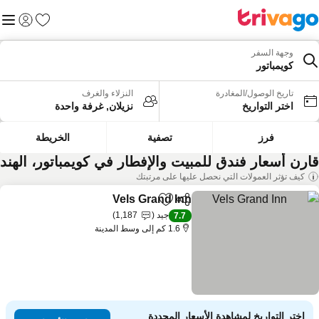
المفضلة
القائم
تسجيل الد
وجهة السفر
كويمباتور
تاريخ الوصول/المغادرة
النزلاء والغرف
اختر التواريخ
نزيلان, غرفة واحدة
فرز
تصفية
الخريطة
ارن أسعار فندق للمبيت والإفطار في كويمباتور، الهند
كيف تؤثر العمولات التي نحصل عليها على مرتبتك
Vels Grand Inn
مشاركة
Add to favorites
جيد
1,187
7.7
1.6 كم إلى وسط المدينة
اختر التواريخ لمشاهدة الأسعار المحددة