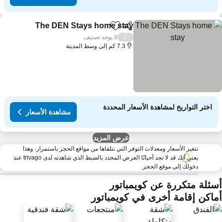
The DEN Stays home stay
مشاركة
Add to favorites
لا يوجد تصنيف
/
7.3 كم إلى وسط المدينة
اختر التواريخ لمشاهدة الأسعار المحددة
مشاهدة الأسعار
عرض المزيد
تتغير الأسعار ومعدلات التوفر التي نتلقاها من مواقع الحجز باستمرار. وهذا
يعني أنك قد لا تجد أحيانًا العرض المحدد بالضبط الذي شاهدته لدى trivago عند
دخولك إلى موقع الحجز.
سئلة متكررة عن كويمباتور
ماكن إقامة أخرى في كويمباتور