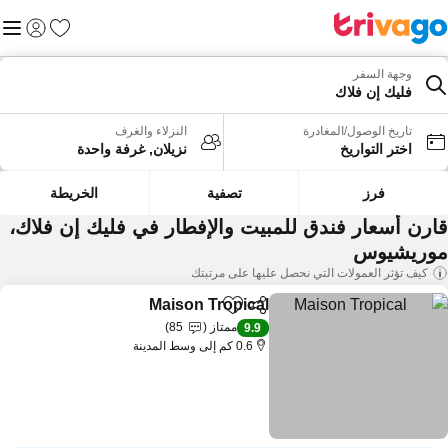
المفضلة
القائم
تسجيل الد
وجهة السفر
فليك إن فلاك
تاريخ الوصول/المغادرة
النزلاء والغرف
اختر التواريخ
نزيلان, غرفة واحدة
فرز
تصفية
الخريطة
ارن أسعار فندق للمبيت والإفطار في فليك إن فلاك،
وريشيوس
كيف تؤثر العمولات التي نحصل عليها على مرتبتك
Maison Tropical
مشاركة
Add to favorites
مشاهدة الأسعا
ممتاز
85
9.9
0.6 كم إلى وسط المدينة