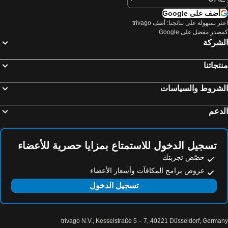
أضف على Google
اعثر بسهولة على نتائجنا: أضف trivago
صدر مفضل على Google.
لشركة
تجاتنا
لشروط والسياسات
دعم
تسجيل الدخول للاستمتاع بمزايا حصرية للأعضاء
خصّص تجربتك
عروض برامج المكافآت وأسعار الأعضاء
تسجيل الدخول
trivago N.V., Kesselstraße 5 – 7, 40221 Düsseldorf, Germa