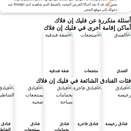
يعني أنك قد لا تجد أحيانًا العرض المحدد بالضبط الذي شاهدته لدى trivago عند
دخولك إلى موقع الحجز.
سئلة متكررة عن فليك إن فلاك
ماكن إقامة أخرى في فليك إن فلاك
الفندق
منتجعات
شقة فندقية
ئات الفنادق الشائعة في فليك إن فلاك
فنادق رخيصة
فنادق فاخرة
فنادق
فنادق
فنادق ع
بحمامات
بمنتجعات
الشاطئ