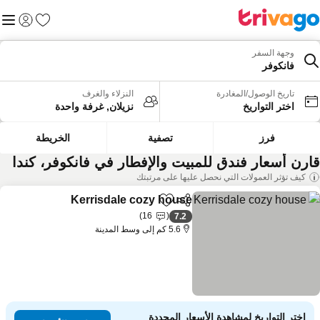
المفضلة
القائم
تسجيل الد
وجهة السفر
فانكوفر
تاريخ الوصول/المغادرة
النزلاء والغرف
اختر التواريخ
نزيلان, غرفة واحدة
فرز
تصفية
الخريطة
ارن أسعار فندق للمبيت والإفطار في فانكوفر، كندا
كيف تؤثر العمولات التي نحصل عليها على مرتبتك
Kerrisdale cozy house
مشاركة
Add to favorites
مشاهدة
16
7.2
5.6 كم إلى وسط المدينة
اختر التواريخ لمشاهدة الأسعار المحددة