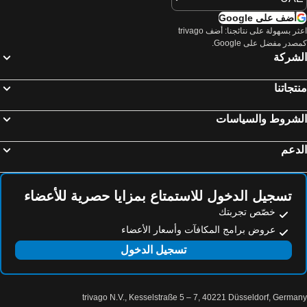
أضف على Google
اعثر بسهولة على نتائجنا: أضف trivago
صدر مفضل على Google.
لشركة
تجاتنا
لشروط والسياسات
دعم
تسجيل الدخول للاستمتاع بمزايا حصرية للأعضاء
خصّص تجربتك
عروض برامج المكافآت وأسعار الأعضاء
تسجيل الدخول
trivago N.V., Kesselstraße 5 – 7, 40221 Düsseldorf, Germa