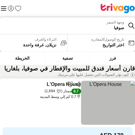
المفضلة
القائم
تسجيل الد
وجهة السفر
صوفيا
تاريخ الوصول/المغادرة
النزلاء والغرف
اختر التواريخ
نزيلان, غرفة واحدة
فرز
تصفية
الخريطة
ارن أسعار فندق للمبيت والإفطار في صوفيا، بلغاريا
كيف تؤثر العمولات التي نحصل عليها على مرتبتك
L'Opera House
مشاركة
Add to favorites
مشاهدة الأسعار
ممتاز
1,694
8.7
0.7 كم إلى وسط المدينة