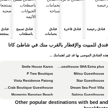
فنادق رخيصة
فنادق فاخرة
فنادق
فنادق تسمح
فنادق
بحمامات
باصطحاب
بمنتجعا
سباحة
الحيوانات
صحية
الأليفة
ندق للمبيت والإفطار بالقرب منك في شاطئ كاتا
ه الفنادق الموصى بها قد تثير اهتمامك ...
Smile House Karon
Kasemsuk Guesthouse SHA Extra plus
P Tree Boutique
Mitsu Guesthouse
Vista Residence Patong
Star Guesthouse
PapaCrab Boutique Guesthouse
Dream Sea Pool Villa
Momento Bangtao Beach
Sabina Guesthouse
Other popular destinations with bed an