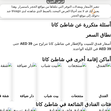
عرض المزيد
تتغير الأسعار ومعدلات التوفر التي نتلقاها من مواقع الحجز باستمرار. وهذا
يعني أنك قد لا تجد أحيانًا العرض المحدد بالضبط الذي شاهدته لدى trivago عند
دخولك إلى موقع الحجز.
سئلة متكررة عن شاطئ كاتا
طاق السعر
عار فندق للمبيت والإفطار في شاطئ كاتا تتراوح من
حتى
في الليلة الواحدة.
ماكن إقامة أخرى في شاطئ كاتا
الفندق
منتجعات
بيت شباب
دار ضيافة
شقة فند
ئات الفنادق الشائعة في شاطئ كاتا