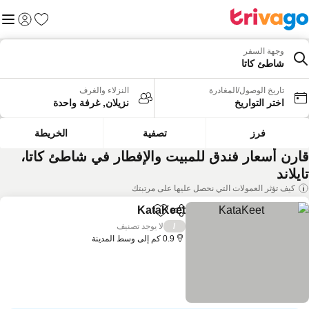
المفضلة
القائم
تسجيل الد
وجهة السفر
شاطئ كاتا
تاريخ الوصول/المغادرة
النزلاء والغرف
اختر التواريخ
نزيلان, غرفة واحدة
فرز
تصفية
الخريطة
ارن أسعار فندق للمبيت والإفطار في شاطئ كاتا،
يلاند
كيف تؤثر العمولات التي نحصل عليها على مرتبتك
KataKeet
مشاركة
Add to favorites
لا يوجد تصنيف
/
0.9 كم إلى وسط المدينة