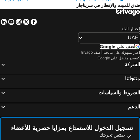
دق للمبيت والإفطار في سريناجار
in
tube
nstagram
Facebook
Twitter
تيار البلد
أضف على Google
اعثر بسهولة على نتائجنا: أضف trivago
صدر مفضل على Google.
لشركة
تجاتنا
لشروط والسياسات
دعم
تسجيل الدخول للاستمتاع بمزايا حصرية للأعضاء
خصّص تجربتك