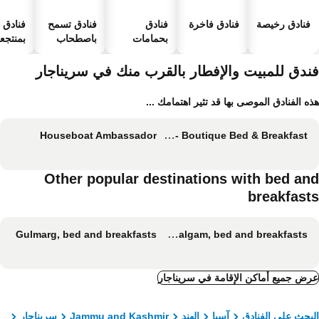
فنادق رخيصة
فنادق فاخرة
فنادق
فنادق تسمح
فنادق
بحمامات
باصطحاب
بمنتجعا
سباحة
الحيوانات
صحية
الأليفة
ندق للمبيت والإفطار بالقرب منك في سريناجار
ه الفنادق الموصى بها قد تثير اهتمامك ...
Houseboat Ambassador
Ikraam Inn - Boutique Bed & Breakfast
Other popular destinations with bed an
breakfast
Gulmarg, bed and breakfasts
Pahalgam, bed and breakfasts
ض جميع أماكن الإقامة في سريناجار
بحث على الفنادق
آسيا
الهند
Jammu and Kashmir
سريناجار