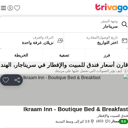
المفضلة
القائم
تسجيل الد
وجهة السفر
سريناجار
تاريخ الوصول/المغادرة
النزلاء والغرف
اختر التواريخ
نزيلان, غرفة واحدة
فرز
تصفية
الخريطة
ارن أسعار فندق للمبيت والإفطار في سريناجار، الهند
كيف تؤثر العمولات التي نحصل عليها على مرتبتك
مشاركة
rites
Ikraam Inn - Boutique Bed & Breakfas
دق للمبيت والإفطار
ممتاز
403
9.
3.6 كم إلى وسط المدينة