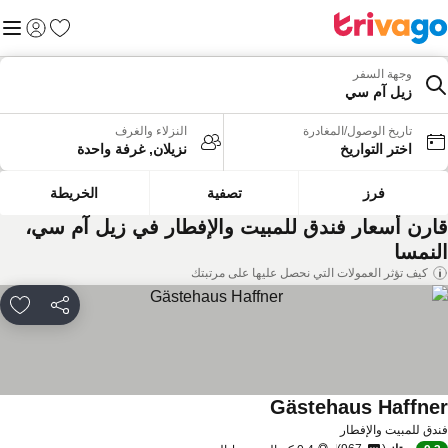
المفضلة
القائم
تسجيل الد
وجهة السفر
زيل آم سي
تاريخ الوصول/المغادرة
النزلاء والغرف
اختر التواريخ
نزيلان, غرفة واحدة
فرز
تصفية
الخريطة
ارن أسعار فندق للمبيت والإفطار في زيل آم سي،
لنمسا
كيف تؤثر العمولات التي نحصل عليها على مرتبتك
مشاركة
rites
Gästehaus Haffne
مشاهدة الأسعار
دق للمبيت والإفطار