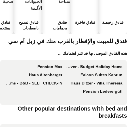
فنادق رخيصة
فنادق فاخرة
فنادق
فنادق تسمح
فنادق
بحمامات
باصطحاب
بمنتجعا
سباحة
الحيوانات
صحية
الأليفة
ندق للمبيت والإفطار بالقرب منك في زيل آم سي
ه الفنادق الموصى بها قد تثير اهتمامك ...
Pension Max
Katharina's Sleepover - Budget Holiday Home
Haus Altenberger
Falcon Suites Kaprun
Platzhirsch Rooms - B&B - SELF CHECK-IN
Haus Ditzer - Villa Theresia
Pension Lederergütl
Other popular destinations with bed an
breakfast