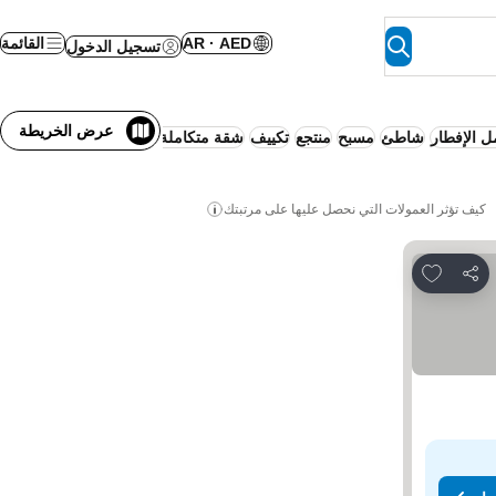
AR · AED
القائمة
تسجيل الدخول
عرض الخريطة
 الإفطار
شاطئ
مسبح
منتجع
تكييف
شقة متكاملة الخدمات
مواصلات من الف
كيف تؤثر العمولات التي نحصل عليها على مرتبتك
Add to favorites
مشاركة