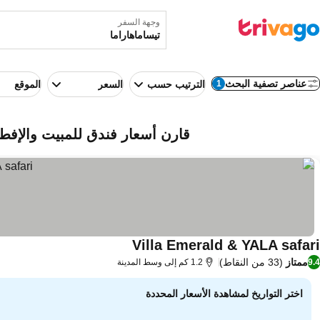
وجهة السفر
عناصر تصفية البحث
1
الترتيب حسب
السعر
الموقع
قارن أسعار فندق للمبيت والإفطا
Villa Emerald & YALA safari
ممتاز
(33 من النقاط)
9.4
1.2 كم إلى وسط المدينة
اختر التواريخ لمشاهدة الأسعار المحددة