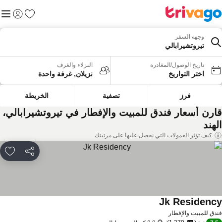
المفضلة
القائم
تسجيل الد
وجهة السفر
تيروتشيرابالي
تاريخ الوصول/المغادرة
النزلاء والغرف
اختر التواريخ
نزيلان, غرفة واحدة
فرز
تصفية
الخريطة
ارن أسعار فندق للمبيت والإفطار في تيروتشيرابالي،
هند
كيف تؤثر العمولات التي نحصل عليها على مرتبتك
مشاركة
rites
Jk Residenc
مشاهدة الأسعار
دق للمبيت والإفطار