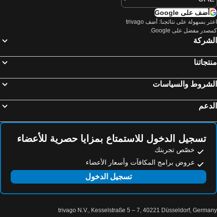
أضف على Google
اعثر بسهولة على نتائجنا: أضف trivago
صدر مفضل على Google.
لشركة
تجاتنا
لشروط والسياسات
دعم
تسجيل الدخول للاستمتاع بمزايا حصرية للأعضاء
خصّص تجربتك
عروض برامج المكافآت وأسعار الأعضاء
تسجيل الدخول
trivago N.V., Kesselstraße 5 – 7, 40221 Düsseldorf, Germa