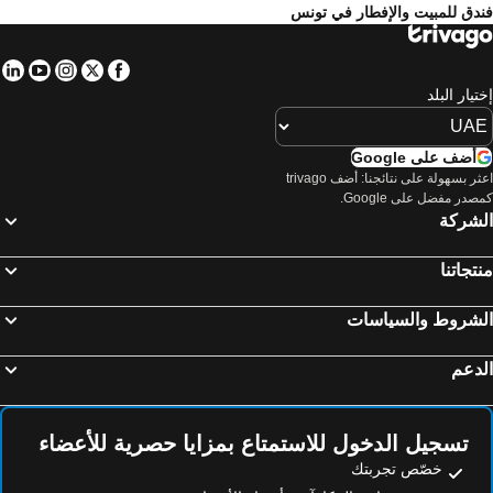
دق للمبيت والإفطار في تونس
in
tube
nstagram
Facebook
Twitter
تيار البلد
أضف على Google
اعثر بسهولة على نتائجنا: أضف trivago
صدر مفضل على Google.
لشركة
تجاتنا
لشروط والسياسات
دعم
تسجيل الدخول للاستمتاع بمزايا حصرية للأعضاء
خصّص تجربتك