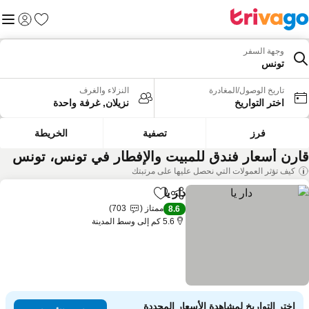
المفضلة
القائم
تسجيل الد
وجهة السفر
تونس
تاريخ الوصول/المغادرة
النزلاء والغرف
اختر التواريخ
نزيلان, غرفة واحدة
فرز
تصفية
الخريطة
ارن أسعار فندق للمبيت والإفطار في تونس، تونس
كيف تؤثر العمولات التي نحصل عليها على مرتبتك
دار يا
مشاركة
Add to favorites
ممتاز
703
8.6
5.6 كم إلى وسط المدينة
اختر التواريخ لمشاهدة الأسعار المحددة