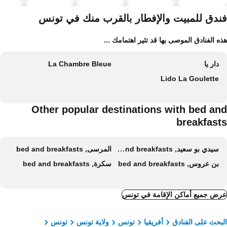
سباحة
الحيوانات
صحية
الأليفة
ندق للمبيت والإفطار بالقرب منك في تونس
ه الفنادق الموصى بها قد تثير اهتمامك ...
دار يا
La Chambre Bleue
Lido La Goulette
Other popular destinations with bed an
breakfast
سيدي بو سعيد, bed and breakfasts
المرسى, bed and breakfasts
بن عروس, bed and breakfasts
سكرة, bed and breakfasts
ض جميع أماكن الإقامة في تونس
بحث على الفنادق
أفريقيا
تونس
ولاية تونس
تونس