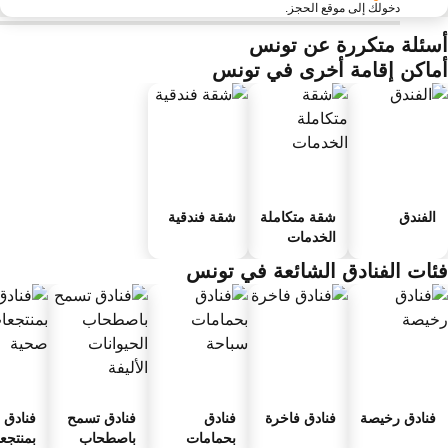
دخولك إلى موقع الحجز.
سئلة متكررة عن تونس
ماكن إقامة أخرى في تونس
الفندق
شقة متكاملة
شقة فندقية
الخدمات
ئات الفنادق الشائعة في تونس
فنادق رخيصة
فنادق فاخرة
فنادق
فنادق تسمح
فنادق
بحمامات
باصطحاب
بمنتجعا