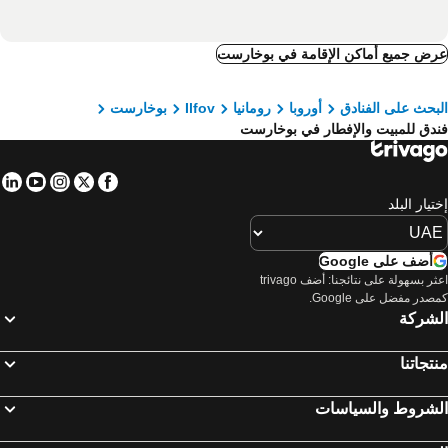
ض جميع أماكن الإقامة في بوخارست
بحث على الفنادق
أوروبا
رومانيا
Ilfov
بوخارست
دق للمبيت والإفطار في بوخارست
in
tube
nstagram
Facebook
Twitter
تيار البلد
أضف على Google
اعثر بسهولة على نتائجنا: أضف trivago
صدر مفضل على Google.
لشركة
تجاتنا
لشروط والسياسات