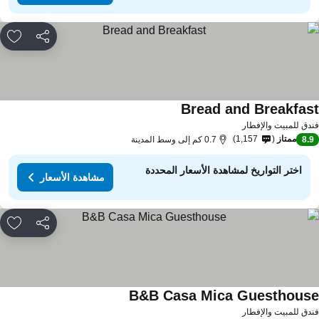
مشاركة
rites
Bread and Breakfas
دق للمبيت والإفطار
ممتاز
1,157
8.
0.7 كم إلى وسط المدينة
اختر التواريخ لمشاهدة الأسعار المحددة
مشاهدة الأسعار
مشاركة
rites
B&B Casa Mica Guesthous
دق للمبيت والإفطار