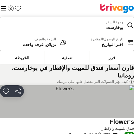
المفضلة
القائم
تسجيل الد
وجهة السفر
بوخارست
تاريخ الوصول/المغادرة
النزلاء والغرف
اختر التواريخ
نزيلان, غرفة واحدة
فرز
تصفية
الخريطة
ارن أسعار فندق للمبيت والإفطار في بوخارست،
مانيا
كيف تؤثر العمولات التي نحصل عليها على مرتبتك
مشاركة
rites
Flower'
دق للمبيت والإفطار