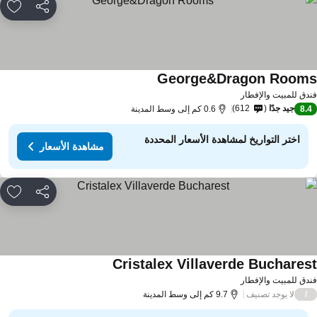
مشاركة
rites
George&Dragon Room
دق للمبيت والإفطار
جيد جدًا
612
8.
0.6 كم إلى وسط المدينة
اختر التواريخ لمشاهدة الأسعار المحددة
مشاهدة الأسعار
مشاركة
rites
Cristalex Villaverde Buchares
دق للمبيت والإفطار
لا يوجد تصنيف
/
9.7 كم إلى وسط المدينة