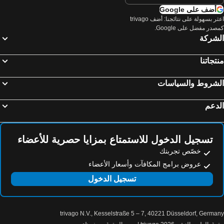
أضف على Google
اعثر بسهولة على نتائجنا: أضف trivago
صدر مفضل على Google.
لشركة
تجاتنا
لشروط والسياسات
دعم
تسجيل الدخول للاستمتاع بمزايا حصرية للأعضاء
خصّص تجربتك
عروض برامج المكافآت وأسعار الأعضاء
تسجيل الدخول
trivago N.V., Kesselstraße 5 – 7, 40221 Düsseldorf, Germa