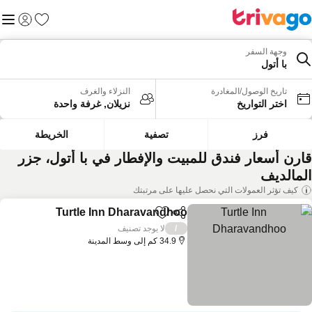
المفضلة
القائم
تسجيل الد
وجهة السفر
با أتول
تاريخ الوصول/المغادرة
النزلاء والغرف
اختر التواريخ
نزيلان, غرفة واحدة
فرز
تصفية
الخريطة
ارن أسعار فندق للمبيت والإفطار في با أتول، جزر
لمالديف
كيف تؤثر العمولات التي نحصل عليها على مرتبتك
Turtle Inn Dharavandhoo
مشاركة
Add to favorites
مشاه
لا يوجد تصنيف
/
34.9 كم إلى وسط المدينة