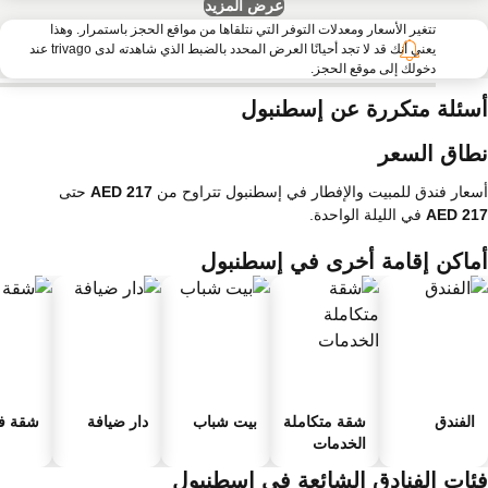
عرض المزيد
تتغير الأسعار ومعدلات التوفر التي نتلقاها من مواقع الحجز باستمرار. وهذا
يعني أنك قد لا تجد أحيانًا العرض المحدد بالضبط الذي شاهدته لدى trivago عند
دخولك إلى موقع الحجز.
سئلة متكررة عن إسطنبول
طاق السعر
عار فندق للمبيت والإفطار في إسطنبول تتراوح من
حتى
في الليلة الواحدة.
ماكن إقامة أخرى في إسطنبول
الفندق
شقة متكاملة
بيت شباب
دار ضيافة
شقة فند
الخدمات
ئات الفنادق الشائعة في إسطنبول