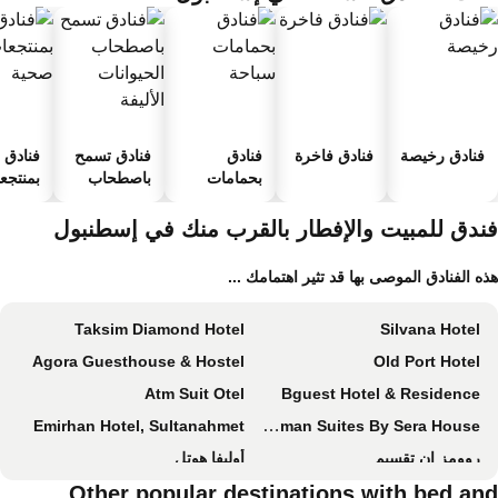
فنادق رخيصة
فنادق فاخرة
فنادق
فنادق تسمح
فنادق
بحمامات
باصطحاب
بمنتجعا
سباحة
الحيوانات
صحية
الأليفة
ندق للمبيت والإفطار بالقرب منك في إسطنبول
ه الفنادق الموصى بها قد تثير اهتمامك ...
Taksim Diamond Hotel
Silvana Hotel
Agora Guesthouse & Hostel
Old Port Hotel
Atm Suit Otel
Bguest Hotel & Residence
Emirhan Hotel, Sultanahmet
Ottoman Suites By Sera House
روومز إن تقسيم
أوليفا هوتل
Other popular destinations with bed an
Resitpasa Istanbul
Beyzas Hotels & Suites