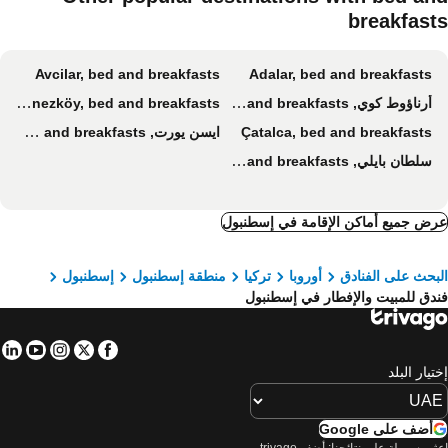
breakfast
BaŞak Apart
Land Park Hotel
Kadikoy Bade 3
Terrace Inci Hotel
Avcilar, bed and breakfasts
Adalar, bed and breakfasts
هوتل إليكاك
Aras Boutique Hotel & Suites
أرناؤوط كوي, bed and breakfasts
Polonezköy, bed and breakfasts
تشاكرا سويتس ليفينت
Cordis
Çatalca, bed and breakfasts
ايسن يورت, bed and breakfasts
Xalila 2
Tophane Mansion Karakoy
سلطان بايلي, bed and breakfasts
Ahg Atlas Hotel Taksim
ض جميع أماكن الإقامة في إسطنبول
بحث على الفنادق
أوروبا
تركيا
منطقة إسطنبول
إسطنبول
دق للمبيت والإفطار في إسطنبول
in
tube
nstagram
Facebook
Twitter
تيار البلد
أضف على Google
اعثر بسهولة على نتائجنا: أضف trivago