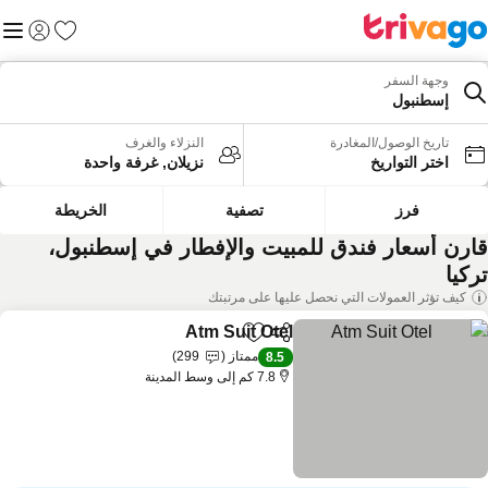
المفضلة
القائم
تسجيل الد
وجهة السفر
إسطنبول
تاريخ الوصول/المغادرة
النزلاء والغرف
اختر التواريخ
نزيلان, غرفة واحدة
فرز
تصفية
الخريطة
ارن أسعار فندق للمبيت والإفطار في إسطنبول،
كيا
كيف تؤثر العمولات التي نحصل عليها على مرتبتك
Atm Suit Otel
مشاركة
Add to favorites
ممتاز
299
8.5
7.8 كم إلى وسط المدينة