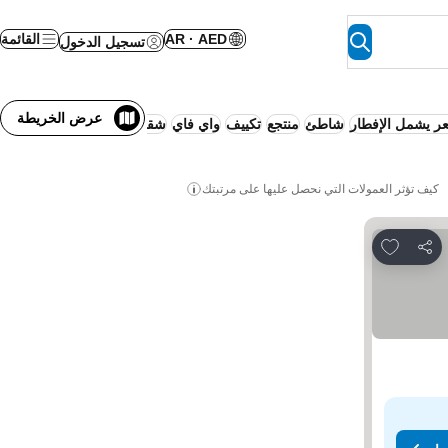
AR · AED
القائمة
تسجيل الدخول
عرض الخريطة
ر يشمل الإفطار
شاطئ
منتجع
تكييف
واي فاي
شقة متكاملة الخدمات
شقة/م
كيف تؤثر العمولات التي نحصل عليها على مرتبتك
Add to favorites
مشاركة