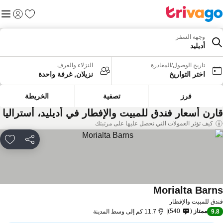
المفضلة
القائم
تسجيل الد
وجهة السفر
أديليد
تاريخ الوصول/المغادرة
النزلاء والغرف
اختر التواريخ
نزيلان, غرفة واحدة
فرز
تصفية
الخريطة
ارن أسعار فندق للمبيت والإفطار في أديليد، أستراليا
كيف تؤثر العمولات التي نحصل عليها على مرتبتك
مشاركة
rites
Morialta Barn
دق للمبيت والإفطار
ممتاز
540
9.
11.7 كم إلى وسط المدينة