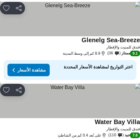
مشاركة
rites
Glenelg Sea-Breez
دق للمبيت والإفطار
ممتاز
36
9.
8.9 كم إلى وسط المدينة
اختر التواريخ لمشاهدة الأسعار المحددة
مشاهدة الأسعار
مشاركة
rites
Water Bay Vill
دق للمبيت والإفطار
جيد
110
7.
على بُعد 0.4 كم من الشاطئ