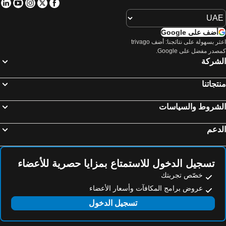
in
tube
nstagram
Facebook
Twitter
أضف على Google
اعثر بسهولة على نتائجنا: أضف trivago
صدر مفضل على Google.
لشركة
تجاتنا
لشروط والسياسات
دعم
تسجيل الدخول للاستمتاع بمزايا حصرية للأعضاء
خصّص تجربتك
عروض برامج المكافآت وأسعار الأعضاء
تسجيل الدخول