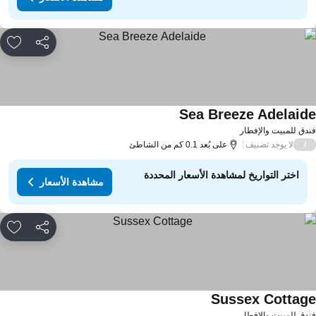
مشاركة
rites
Sea Breeze Adelaid
دق للمبيت والإفطار
لا يوجد تصنيف
/
على بُعد 0.1 كم من الشاطئ
اختر التواريخ لمشاهدة الأسعار المحددة
مشاهدة الأسعار
مشاركة
rites
Sussex Cottag
دق للمبيت والإفطار