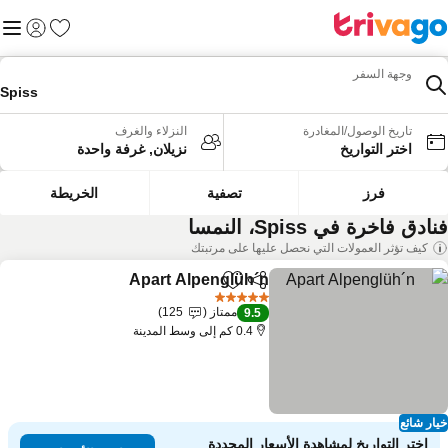
المفضلة
القائم
تسجيل الد
وجهة السفر
Spiss
تاريخ الوصول/المغادرة
النزلاء والغرف
اختر التواريخ
نزيلان, غرفة واحدة
فرز
تصفية
الخريطة
ادق فاخرة في Spiss، النمسا
كيف تؤثر العمولات التي نحصل عليها على مرتبتك
Apart Alpenglüh´n
مشاركة
Add to favorites
5 عدد النجوم
ممتاز
125
9.5
0.4 كم إلى وسط المدينة
ار شائع
اختر التواريخ لمشاهدة الأسعار المحددة