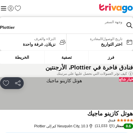
المفضلة
القائم
تسجيل الد
وجهة السفر
Plottier
تاريخ الوصول/المغادرة
النزلاء والغرف
اختر التواريخ
نزيلان, غرفة واحدة
فرز
تصفية
الخريطة
ادق فاخرة في Plottier، الأرجنتين
كيف تؤثر العمولات التي نحصل عليها على مرتبتك
ار شائع
مشاركة
rites
وتل كازينو ماجيك
مشاهدة الأسعار
فندق
ممتاز
11,033
8.
Neuquén City, 10.3 كم إلى Plottier