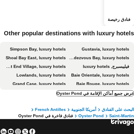
فنادق رخيصة
Other popular destinations with luxury hotel
Simpson Bay, luxury hotels
Gustavia, luxury hotels
Shoal Bay East, luxury hotels
Rendezvous Bay, luxury hotels
فيليبسبرج, luxury hotels
West End Village, luxury hotels
Lowlands, luxury hotels
Baie Orientale, luxury hotels
Grand Case, luxury hotels
Baie Rouge, luxury hotels
Mead's Bay, luxury hotels
George Hill, luxury hotels
ض جميع أماكن الإقامة في Oyster Pond
Cole Bay, luxury hotels
Marigot, luxury hotels
بحث على الفنادق
أمريكا الجنوبية
French Antilles
Toiny, luxury hotels
Anse Marcel, luxury hotels
Saint-Mart
Oyster Pond
فنادق فاخرة في Oyster Pond
The Valley, luxury hotels
Blowing Point, luxury hotels
Sandy Ground Village, luxury hotels
Oyster Pond, luxury hotels
in
tube
nstagram
Facebook
Twitter