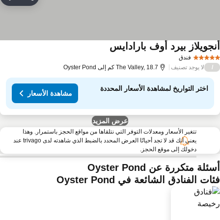
مشاركة
rites
نجويلاز بيرد أوف بارادايس
فندق
لا يوجد تصنيف
/
The Valley, 18.7 كم إلى Oyster Pond
اختر التواريخ لمشاهدة الأسعار المحددة
مشاهدة الأسعار
عرض المزيد
تتغير الأسعار ومعدلات التوفر التي نتلقاها من مواقع الحجز باستمرار. وهذا
يعني أنك قد لا تجد أحيانًا العرض المحدد بالضبط الذي شاهدته لدى trivago عند
دخولك إلى موقع الحجز.
ئلة متكررة عن Oyster Pond
ات الفنادق الشائعة في Oyster Pond