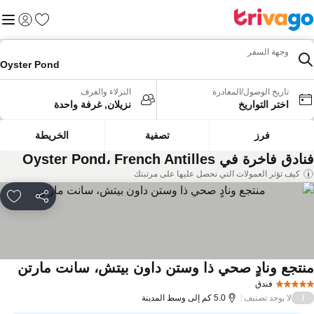
المفضلة
القائم
تسجيل الد
وجهة السفر
Oyster Pond
تاريخ الوصول/المغادرة
النزلاء والغرف
اختر التواريخ
نزيلان, غرفة واحدة
فرز
تصفية
الخريطة
دق فاخرة في Oyster Pond، French Antilles
كيف تؤثر العمولات التي نحصل عليها على مرتبتك
مشاركة
rites
نتجع ونادٍ صحي ذا وستن داون بيتش، سانت مارتن
فندق
لا يوجد تصنيف
/
5.0 كم إلى وسط المدينة