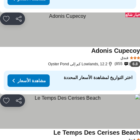
ار شائع
مشاركة
rites
Adonis Cupeco
فندق
855
6.
Lowlands, 12.2 كم إلى Oyster Pond
اختر التواريخ لمشاهدة الأسعار المحددة
مشاهدة الأسعار
مشاركة
rites
Le Temps Des Cerises Beac
فندق