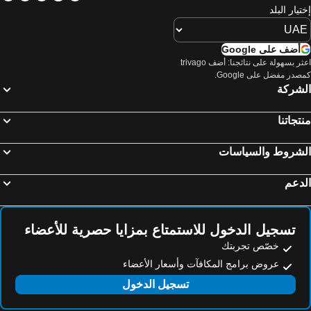
Marigot, luxury hotels
Cul de Sac, luxury hotels
تيار البلد
أضف على Google
اعثر بسهولة على نتائجنا: أضف trivago
صدر مفضل على Google.
لشركة
تجاتنا
لشروط والسياسات
دعم
تسجيل الدخول للاستمتاع بمزايا حصرية للأعضاء
خصّص تجربتك
عروض برامج المكافآت وأسعار الأعضاء
تسجيل الدخول