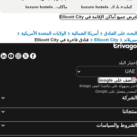
كوليدج بارك, luxury hotels
ماكلين, luxury hotels
Lanham, luxury hotels
White Marsh, luxury hotels
ض جميع أماكن الإقامة في Ellicott City
كولومبيا, luxury hotels
Pikesville, luxury hotels
بحث على الفنادق
أمريكا الشمالية
الولايات المتحدة الأمريكية
ريلاند
Ellicott City
فنادق فاخرة في Ellicott City
in
tube
nstagram
Facebook
Twitter
تيار البلد
أضف على Google
اعثر بسهولة على نتائجنا: أضف trivago
صدر مفضل على Google.
لشركة
تجاتنا
لشروط والسياسات