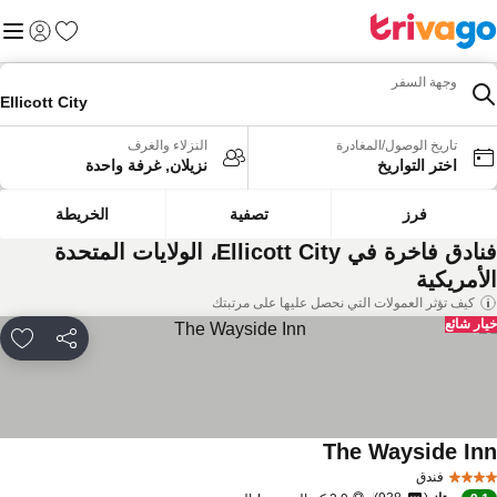
المفضلة
القائم
تسجيل الد
وجهة السفر
Ellicott City
تاريخ الوصول/المغادرة
النزلاء والغرف
اختر التواريخ
نزيلان, غرفة واحدة
فرز
تصفية
الخريطة
فنادق فاخرة في Ellicott City، الولايات المتحدة
لأمريكية
كيف تؤثر العمولات التي نحصل عليها على مرتبتك
ار شائع
مشاركة
rites
The Wayside In
فندق