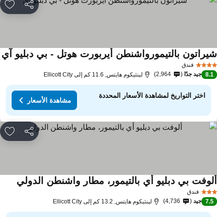
مشاركة
rites
يراتون بالتيمورواشنطن أيربورت هوتل - بي دبليو آي
فندق
جيد جدًا
2,964
8.
لينثيكوم هايتس, 11.6 كم إلى Ellicott City
اختر التواريخ لمشاهدة الأسعار المحددة
مشاهدة الأسعار
مشاركة
rites
لوفت بي دبليو أي بالتيمور، مطار واشنطن الدولي
فندق
جيد
4,736
7.
لينثيكوم هايتس, 13.2 كم إلى Ellicott City