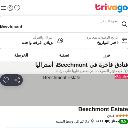
المفضلة
القائم
تسجيل الد
وجهة السفر
Beechmont
تاريخ الوصول/المغادرة
النزلاء والغرف
اختر التواريخ
نزيلان, غرفة واحدة
فرز
تصفية
الخريطة
ادق فاخرة في Beechmont، أستراليا
كيف تؤثر العمولات التي نحصل عليها على مرتبتك
ار شائع
مشاركة
rites
Beechmont Estat
مشاهدة الأسعار
فندق
ممتاز
411
9.
3.7 كم إلى وسط المدينة