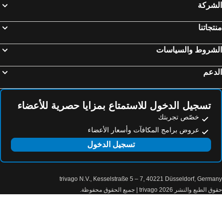
Beaudesert, luxury hotels
Broadbeach Waters, luxury hotels
لشركة
تجاتنا
لشروط والسياسات
دعم
تسجيل الدخول للاستمتاع بمزايا حصرية للأعضاء
خصّص تجربتك
عروض برامج المكافآت وأسعار الأعضاء
تسجيل الدخول
trivago N.V., Kesselstraße 5 – 7, 40221 Düsseldorf, Germa
الطبع والنشر 2026 trivago | جميع الحقوق محفوظة.