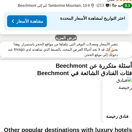
جيد جدًا
213
8.
Tamborine Mountain, 19.6 كم إلى Beechmont
اختر التواريخ لمشاهدة الأسعار المحددة
مشاهدة الأسعار
عرض المزيد
تتغير الأسعار ومعدلات التوفر التي نتلقاها من مواقع الحجز باستمرار. وهذا
يعني أنك قد لا تجد أحيانًا العرض المحدد بالضبط الذي شاهدته لدى trivago عند
دخولك إلى موقع الحجز.
ئلة متكررة عن Beechmont
ات الفنادق الشائعة في Beechmont
فنادق رخيصة
Other popular destinations with luxury hotel